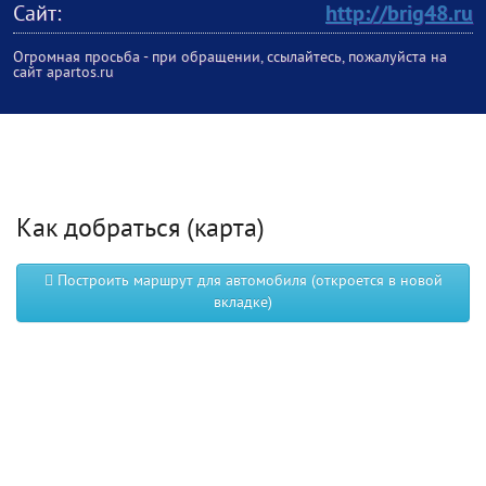
Сайт:
http://brig48.ru
Огромная просьба - при обращении, ссылайтесь, пожалуйста на
сайт apartos.ru
Как добраться (карта)
Построить маршрут для автомобиля (откроется в новой
вкладке)