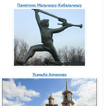
Памятник Мальчишу-Кибальчишу
Усадьба Алмазово