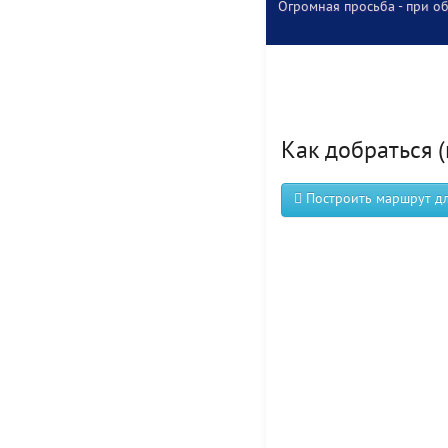
Огромная просьба - при об
Как добраться (
Построить маршрут для