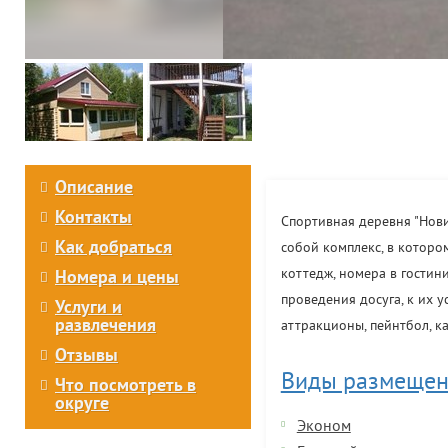
Описание
Контакты
Спортивная деревня "Нови
Как добраться
собой комплекс, в которо
коттедж, номера в гостин
Номера и цены
проведения досуга, к их у
Услуги и
развлечения
аттракционы, пейнтбол, ка
Отзывы
Виды размещен
Что посмотреть в
округе
Эконом