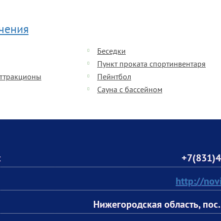
ечения
Беседки
Пункт проката спортинвентаря
аттракционы
Пейнтбол
Сауна с бассейном
:
+7(831)4
http://nov
Нижегородская область, пос