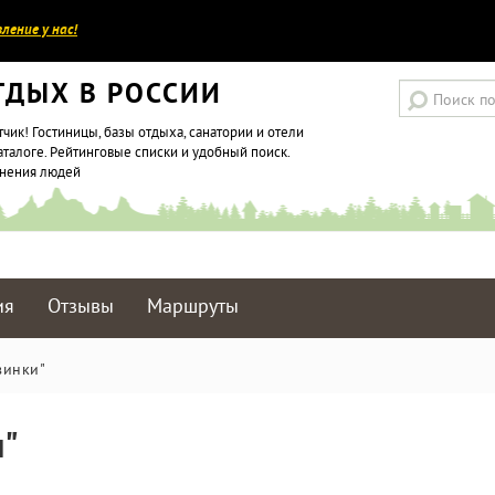
ление у нас!
ТДЫХ В РОССИИ
тчик! Гостиницы, базы отдыха, санатории и отели
аталоге. Рейтинговые списки и удобный поиск.
мнения людей
ия
Отзывы
Маршруты
винки"
и"