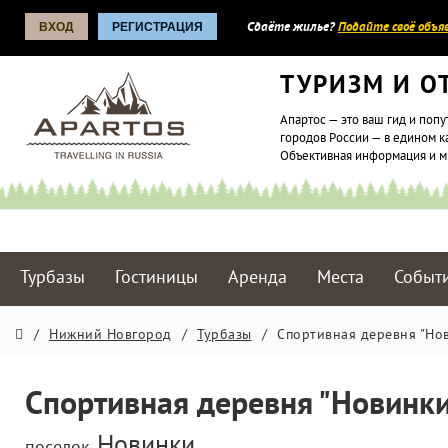
ВХОД
РЕГИСТРАЦИЯ
Сдаёте жилье?
Подайте своё объяв
ТУРИЗМ И О
Апартос — это ваш гид и попу
городов России — в едином к
Объективная информация и 
Турбазы
Гостиницы
Аренда
Места
Событ
/
Нижний Новгород
/
Турбазы
/
Спортивная деревня "Но
Спортивная деревня "Новинк
Новинки