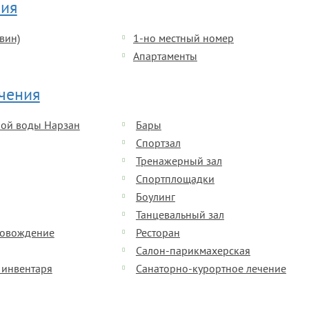
ия
вин)
1-но местный номер
Апартаменты
ечения
ной воды Нарзан
Бары
Спортзал
Тренажерный зал
Спортплощадки
Боулинг
Танцевальный зал
ровождение
Ресторан
Салон-парикмахерская
 инвентаря
Санаторно-курортное лечение