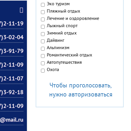
Эко туризм
Пляжный отдых
Лечение и оздоровление
)2-11-19
Лыжный спорт
Зимний отдых
)3-02-04
Дайвинг
Альпинизм
)3-91-79
Романтический отдых
Автопутешествия
)2-11-09
Охота
)2-11-07
Чтобы проголосовать,
)3-92-18
нужно авторизоваться
)2-11-09
a@mail.ru