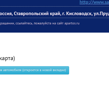
http://www.sa
оссия, Ставропольский край, г. Кисловодск, ул.Пру
ращении, ссылайтесь, пожалуйста на сайт apartos.ru
карта)
 автомобиля (откроется в новой вкладке)