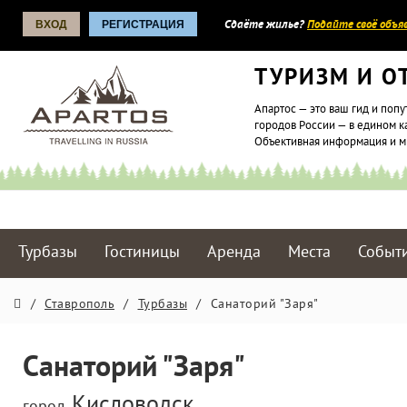
ВХОД
РЕГИСТРАЦИЯ
Сдаёте жилье?
Подайте своё объяв
ТУРИЗМ И О
Апартос — это ваш гид и попу
городов России — в едином к
Объективная информация и 
Турбазы
Гостиницы
Аренда
Места
Событ
/
Ставрополь
/
Турбазы
/
Санаторий "Заря"
Санаторий "Заря"
Кисловодск