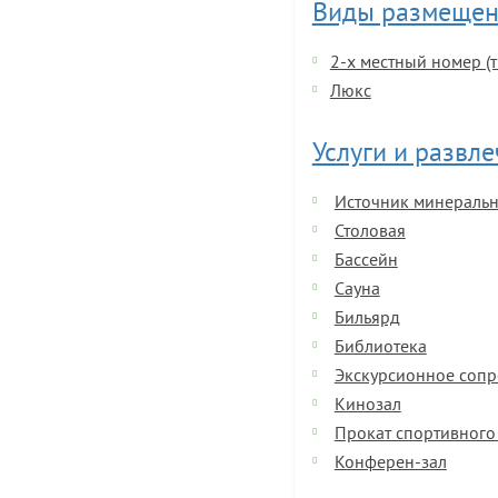
Виды размещен
2-х местный номер (т
Люкс
Услуги и развл
Источник минераль
Столовая
Бассейн
Сауна
Бильярд
Библиотека
Экскурсионное соп
Кинозал
Прокат спортивного
Конферен-зал