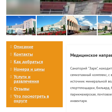
Описание
Контакты
Медицинское направ
Как добраться
Санаторий "Заря", находи
Номера и цены
семиэтажный комплекс, с 
Услуги и
развлечения
источник минеральной воды
спортплощадки, бильярд, б
Отзывы
парикмахерская, почтовое
Что посмотреть в
округе
инвентаря.