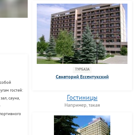
ТУРБАЗА
Санаторий Ессентукский
 собой
угам гостей:
Гостиницы
ал, сауна,
Например, такая
-
спортивного