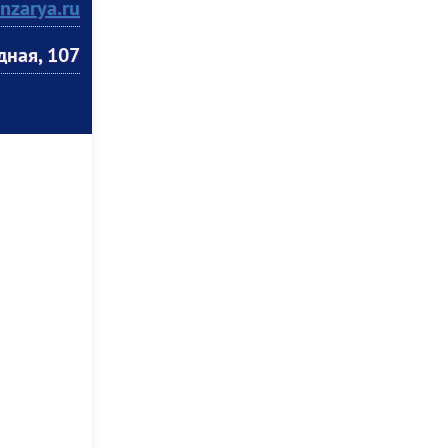
nzarya.ru
дная, 107