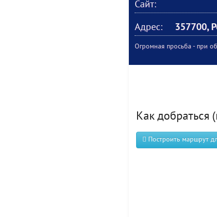
Сайт:
Адрес:
357700, Р
Огромная просьба - при об
Как добраться (
Построить маршрут для