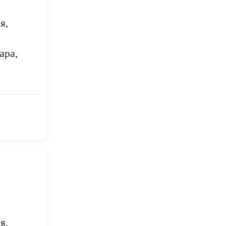
я,
ара,
я,