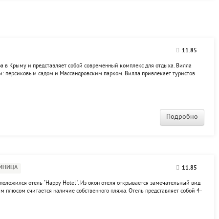
11.85
ра в Крыму и представляет собой современный комплекс для отдыха. Вилла
и: персиковым садом и Массандровским парком. Вилла привлекает туристов
обережья моря - 1,5 км, а до набережной Ялты - не больше 2-х км. Приехавшие
Подробно
ИНИЦА
11.85
положился отель "Happy Hotel". Из окон отеля открывается замечательный вид
м плюсом считается наличие собственного пляжа. Отель представляет собой 4-
ров, различных пород хвойных деревьев. К услугам гостей представлены