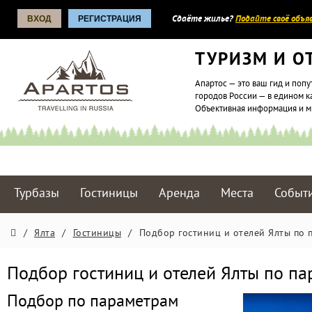
ВХОД
РЕГИСТРАЦИЯ
Сдаёте жилье?
Подайте своё объяв
ТУРИЗМ И О
Апартос — это ваш гид и попу
городов России — в едином к
Объективная информация и 
Турбазы
Гостиницы
Аренда
Места
Событ
/
Ялта
/
Гостиницы
/
Подбор гостиниц и отелей Ялты по 
Подбор гостиниц и отелей Ялты по п
Подбор по параметрам