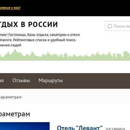
ление у нас!
ТДЫХ В РОССИИ
тчик! Гостиницы, базы отдыха, санатории и отели
аталоге. Рейтинговые списки и удобный поиск.
мнения людей
ия
Отзывы
Маршруты
параметрам
араметрам
Отель "Левант"
ГОСТИНИЦА