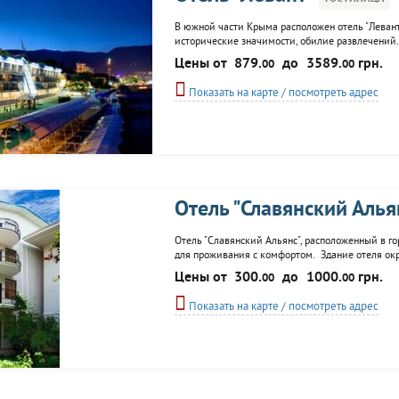
В южной части Крыма расположен отель "Левант"
исторические значимости, обилие развлечений.
системой индивидуального отопления и кондици
Цены от
879.
до
3589.
грн.
00
00
спортинвентаря, детский городок, услуги няни...
Показать на карте / посмотреть адрес
Отель "Славянский Алья
Отель "Славянский Альянс", расположенный в г
для проживания с комфортом. Здание отеля ок
спокойсвием и уединением. Прогулявшись, лишь
Цены от
300.
до
1000.
грн.
00
00
вечерами можно встретить художников и...
Показать на карте / посмотреть адрес