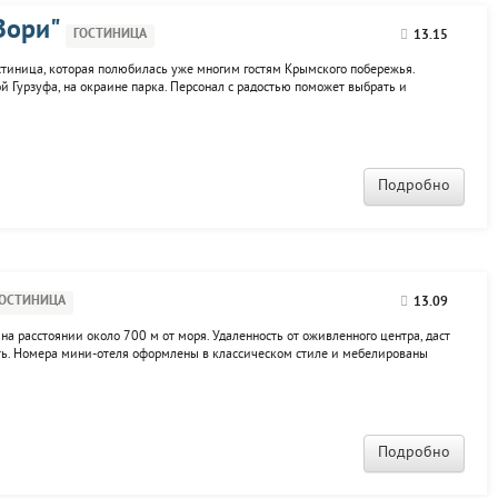
Зoри"
ГОСТИНИЦА
13.15
остиница, которая полюбилась уже многим гостям Крымского побережья.
й Гурзуфа, на окраине парка. Персонал с радостью поможет выбрать и
находятся 4 здания, 3 из которых являются спальными корпусами, а 4 - это
.
Подробно
ГОСТИНИЦА
13.09
ф на расстоянии около 700 м от моря. Удаленность от оживленного центра, даст
ть. Номера мини-отеля оформлены в классическом стиле и мебелированы
я комфортного проживания: телевизор, WI-FI, паркетный пол. На территории
Подробно