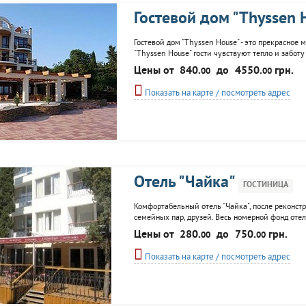
Гостевой дом "Thyssen 
Гостевой дом "Thyssen House" - это прекрасное
"Thyssen House" гости чувствуют тепло и забот
дизайн каждого отличается друг от друга. В ст
Цены от
840.
до
4550.
грн.
00
00
вид на черное море, гору...
Показать на карте / посмотреть адрес
Отель "Чайка"
ГОСТИНИЦА
Комфортабельный отель "Чайка", после реконстр
семейных пар, друзей. Весь номерной фонд оте
отеля дает приемуество перед другими гостиниц
Цены от
280.
до
750.
грн.
00
00
ресторан, бар, а для проведения...
Показать на карте / посмотреть адрес