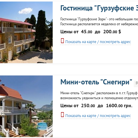
Гостиница "Гypзуфские 
Гостиница "Гypзyфcкие Зopи" - это небольшая г
Гостиница располагается недалеко от набережно
забронировать номер. На территории гостиницы 
Цены от
45.
до
200.
$
00
00
корпус для сотрудников. Просторные и уютные..
Показать на карте / посмотреть адрес
Мини-отель "Снегири"
Мини-отель "Снегири" расположен в п.г.т. Гурзу
возможность уединиться и полноценно отдохну
современной техникой,оснащены необходимым дл
Цены от
250.
до
1600.
грн.
00
00
мини-отеля "Снегири"...
Показать на карте / посмотреть адрес