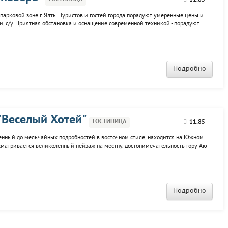
11.85
парковой зоне г. Ялты. Туристов и гостей города порадуют умеренные цены и
и, с/у. Приятная обстановка и оснащение современной техникой - порадуют
ера" могут воспользоваться рядом услуг: бассейн, джакузи, турецкая баня,
Подробно
"Веселый Хотей"
ГОСТИНИЦА
11.85
енный до мельчайных подробностей в восточном стиле, находится на Южном
сматривается великолепный пейзаж на местну. достопимечательность гору Аю-
иятна будет забота персонала, уютные номера по доступным ценам. К услугам
Подробно