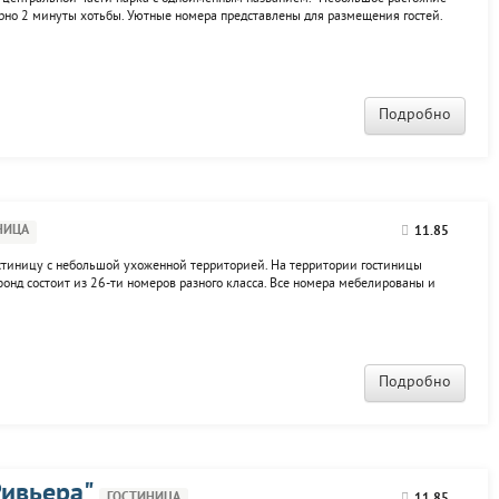
рно 2 минуты хотьбы. Уютные номера представлены для размещения гостей.
ых цветовых оттенках. В номерах имеется доступ к беспроводному интернету.
Подробно
НИЦА
11.85
остиницу с небольшой ухоженной территорией. На территории гостиницы
онд состоит из 26-ти номеров разного класса. Все номера мебелированы и
, беспроводным интернетом. К услугам постояльцев: конференц-зал для
Подробно
Ривьера"
ГОСТИНИЦА