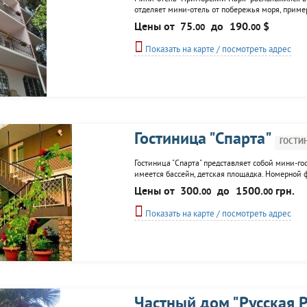
отделяет мини-отель от побережья моря, приме
Интрерьер номерного фонда выполнен в различн
Цены от
75.
до
190.
$
00
00
К услугам гостей: беседки для отдыха,
Показать на карте / посмотреть адрес
Гостиница "Спарта"
ГОСТИ
Гостиница "Спарта" представляет собой мини-г
имеется бассейн, детская площадка. Номерной ф
оснащены кондиционерами, ТВ, холодильниками
Цены от
300.
до
1500.
грн.
00
00
проведений семинаров, втреч, тренингов;...
Показать на карте / посмотреть адрес
Частный дом "Русская 