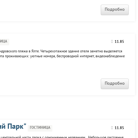
Подробно
НИЦА
11.85
ндровского пляжа в Ялте. Четырехэтажное здание отеля заметно выделяется
орта проживающих: уютные номера, беспроводной интернет, видеонаблюдение
тся с 4-го этажа, там же расположен солярий, шезлонги, камин. К услугам
Подробно
ий Парк"
ГОСТИНИЦА
11.85
 центральной части парка с одноименным названием. Небольшое растояние