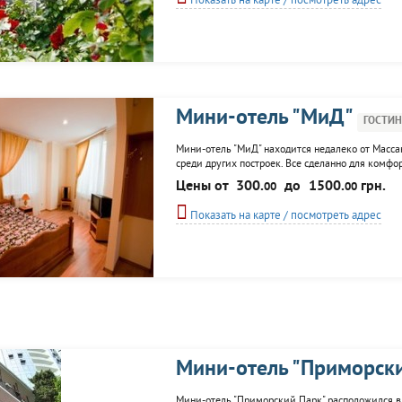
Показать на карте / посмотреть адрес
Мини-отель "МиД"
ГОСТИ
Мини-отель "МиД" находится недалеко от Масса
среди других построек. Все сделанно для комф
мини-отеля. Изумительный вид на море открывае
Цены от
300.
до
1500.
грн.
00
00
гостей номера апартаменты, полулюкс. Все
Показать на карте / посмотреть адрес
Мини-отель "Приморск
Мини-отель "Приморский Парк" расположился в