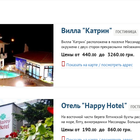
Вилла "Катрин"
ГОСТИНИЦА
Вилла "Катрин" расположена в поселке Массанд
окружена с двух сторон прекрасными пейзажам
кроме всего этого своим местоположением: до п
Цены от
440.
до
3260.
грн.
00
00
сюда отдыхать гости, могут...
Показать на карте / посмотреть адрес
Отель "Happy Hotel"
ГОСТ
На восточной части берега Ялтинской бухты рас
на море, Ялту, виноградники Массандры. Больши
х этажное здание, расположеное в окружени кед
Цены от
190.
до
860.
грн.
00
00
номера класса: эконом, комфорт и...