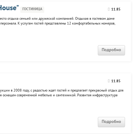
Нouse"
ГОСТИНИЦА
11.85
 место отдыха семьей или дружеской компанией. Отдыхая в гостевом доме
у персонала. К услугам гостей представлены 12 комфортабельных номеров,
оимость номеров включен завтрак. Из окон гостиницы открывается панорамный
Подробно
11.85
укции в 2008 году, с радостью ждет гостей и предлагает прекрасный отдых для
ля оснащен современной мебелью и сантехникой. Развитая инфраструктура
ами и отелями. К услугам посетителей отеля: интернет-кафе, кафе-пиццерия,
Подробно