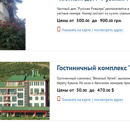
Частный дом "Русская Ривьера" располагается в 
уютные номера. Номер состоит из кухни, спальн
гостей. Постояльцы частного дома "Русская Ривь
Цены от
500.
до
900.
грн.
00
00
тренажерный зал...
Показать на карте / посмотреть адрес
Гостиничный комплекс 
Гостиничный комплекс "Веселый Хотей", выполн
берегу Крыма. Из окон и балконом номеров про
Даг. Выбравших отдых в ГК "Веселый Хотей", пр
Цены от
50.
до
470.
$
00
00
гостей: бассейн, ресторан...
Показать на карте / посмотреть адрес