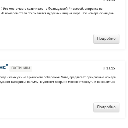
13.15
. Это место часто сравнивают с Французской Ривьерой, опираясь на
 Из номеров отеля открывается чудесный вид на море. Все номера оснащены
онирования, что создает комфорт для гостя. К услугам отдыхающих: прокат
Подробно
нс"
ГОСТИНИЦА
13.15
ороде - жемчужине Крымского побережья, Ялте, предлагает прекрасные номера
ружают кипарисы, пальмы, в уютном дворике можно отдохнуть и насладиться
 пару минут, гости попадают на набережную Ялты, где множество кафе,
Подробно