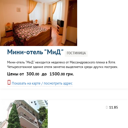
Мини-отель "МиД"
ГОСТИНИЦА
Мини-отель "МиД" находится недалеко от Массандровского пляжа в Ялте.
Четырехэтажное здание отеля заметно выделяется среди других построек.
Все сделанно для комфорта проживающих: уютные номера, беспроводной
Цены от
300.
до
1500.
грн.
00
00
интернет, видеонаблюдение мини-отеля. Изумительный вид на море
открывается с 4-го этажа, там же расположен солярий, шезлонги, камин. К
Показать на карте / посмотреть адрес
услугам гостей номера апартаменты, полулюкс. Все
11.85