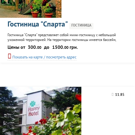
Гостиница "Спарта"
ГОСТИНИЦА
Гостиница "Спарта" представляет собой мини-гостиницу с небольшой
ухоженной территорией. На территории гостиницы имеется бассейн,
детская площадка. Номерной фонд состоит из 26-ти номеров разного
Цены от
300.
до
1500.
грн.
00
00
класса. Все номера мебелированы и оснащены кондиционерами, ТВ,
холодильниками, беспроводным интернетом. К услугам постояльцев:
Показать на карте / посмотреть адрес
конференц-зал для проведений семинаров, втреч, тренингов;...
11.85