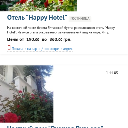
Отель "Happy Hotel"
ГОСТИНИЦА
На восточной части берега Ялтинской бухты расположился отель "Happy
Hotel". Из окон отеля открывается замечательный вид на море, Ялту,
виноградники Массандры. Большим плюсом считается наличие
Цены от
190.
до
860.
грн.
00
00
собственного пляжа. Отель представляет собой 4-х этажное здание,
расположеное в окружени кедров, различных пород хвойных деревьев. К
Показать на карте / посмотреть адрес
услугам гостей представлены номера класса: эконом, комфорт и...
11.85