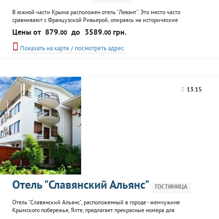
В южной части Крыма расположен отель "Левант". Это место часто
сравнивают с Французской Ривьерой, опираясь на исторические
значимости, обилие развлечений. Из номеров отеля открывается чудесный
Цены от
879.
до
3589.
грн.
00
00
вид на море. Все номера оснащены системой индивидуального отопления и
кондиционирования, что создает комфорт для гостя. К услугам
Показать на карте / посмотреть адрес
отдыхающих: прокат спортинвентаря, детский городок, услуги няни...
13.15
Отель "Славянский Альянс"
ГОСТИНИЦА
Отель "Славянский Альянс", расположенный в городе - жемчужине
Крымского побережья, Ялте, предлагает прекрасные номера для
проживания с комфортом. Здание отеля окружают кипарисы, пальмы, в