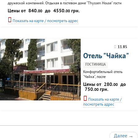
дружеской компанией. Отдыхая в гостевом доме "Thyssen House" гости
чувствуют тепло и заботу персонала. К услугам гостей представлены 12
Цены от
840.
до
4550.
грн.
00
00
комфортабельных номеров, дизайн каждого отличается друг от друга. В
стоимость номеров включен завтрак. Из окон гостиницы открывается
Показать на карте / посмотреть адрес
панорамный вид на черное море, гору...
11.85
Отель "Чайка"
ГОСТИНИЦА
Комфортабельный отель
"Чайка", после
реконструкции в 2008 году, с
Цены от
280.
до
00
радостью ждет гостей и
750.
грн.
00
предлагает прекрасный
отдых для семейных пар,
Показать на карте /
друзей. Весь номерной фонд
посмотреть адрес
отеля оснащен современной
мебелью и сантехникой.
Развитая инфраструктура
отеля дает приемуество
перед другими гостиницами
и отелями. К услугам
Далее
→
посетителей отеля: интернет-