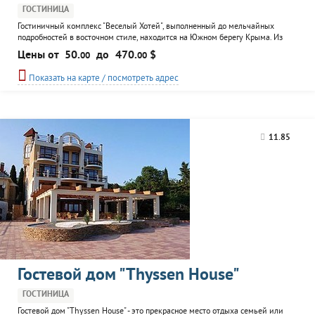
ГОСТИНИЦА
Гостиничный комплекс "Веселый Хотей", выполненный до мельчайных
подробностей в восточном стиле, находится на Южном берегу Крыма. Из
окон и балконом номеров просматривается великолепный пейзаж на
Цены от
50.
до
470.
$
00
00
местну. достопимечательность гору Аю-Даг. Выбравших отдых в ГК "Веселый
Хотей", приятна будет забота персонала, уютные номера по доступным
Показать на карте / посмотреть адрес
ценам. К услугам гостей: бассейн, ресторан...
11.85
Гостевой дом "Thyssen Нouse"
ГОСТИНИЦА
Гостевой дом "Thyssen House" - это прекрасное место отдыха семьей или