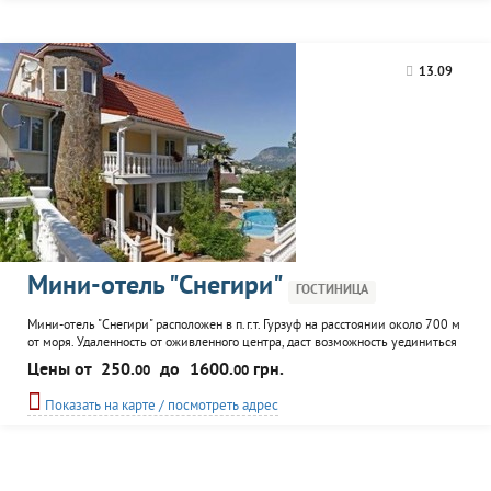
13.09
Мини-отель "Снегири"
ГОСТИНИЦА
Мини-отель "Снегири" расположен в п.г.т. Гурзуф на расстоянии около 700 м
от моря. Удаленность от оживленного центра, даст возможность уединиться
и полноценно отдохнуть. Номера мини-отеля оформлены в классическом
Цены от
250.
до
1600.
грн.
00
00
стиле и мебелированы современной техникой,оснащены необходимым для
комфортного проживания: телевизор, WI-FI, паркетный пол. На территории
Показать на карте / посмотреть адрес
мини-отеля "Снегири"...