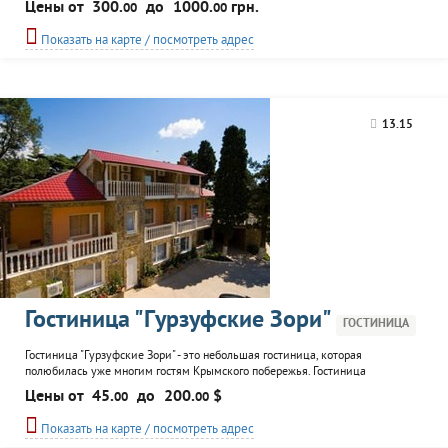
Цены от
300.
до
1000.
грн.
00
00
уютном дворике можно отдохнуть и насладиться спокойсвием и
уединением. Прогулявшись, лишь пару минут, гости попадают на
Показать на карте / посмотреть адрес
набережную Ялты, где множество кафе, вечерами можно встретить
художников и...
13.15
Гостиница "Гypзуфские Зoри"
ГОСТИНИЦА
Гостиница "Гypзyфcкие Зopи" - это небольшая гостиница, которая
полюбилась уже многим гостям Крымского побережья. Гостиница
располагается недалеко от набережной Гурзуфа, на окраине парка. Персонал
Цены от
45.
до
200.
$
00
00
с радостью поможет выбрать и забронировать номер. На территории
гостиницы находятся 4 здания, 3 из которых являются спальными
Показать на карте / посмотреть адрес
корпусами, а 4 - это корпус для сотрудников. Просторные и уютные...