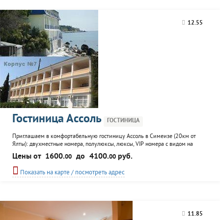
12.55
Гостиница Ассоль
ГОСТИНИЦА
Приглашаем в комфортабельную гостиницу Ассоль в Симеизе (20км от
Ялты): двухместные номера, полулюксы, люксы, VIP номера с видом на
море. В номерах есть: холодильник, кондиционер, телевизор, фен, мебель,
Цены от
1600.
до
4100.
руб.
00
00
посуда, санузел со всеми удобствами, балкон с двумя шезлонгами, столиком
и стульями. В номерах повышенной комфортности еще есть микроволновая
Показать на карте / посмотреть адрес
печь и ДВД-плеер. Инфраструктура: парковка, сауна...
11.85