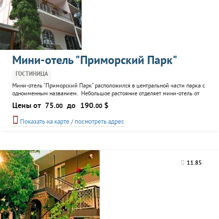
Мини-отель "Приморский Парк"
ГОСТИНИЦА
Мини-отель "Приморский Парк" расположился в центральной части парка с
одноименным названием. Небольшое растояние отделяет мини-отель от
побережья моря, примерно 2 минуты хотьбы. Уютные номера представлены
Цены от
75.
до
190.
$
00
00
для размещения гостей. Интрерьер номерного фонда выполнен в различных
цветовых оттенках. В номерах имеется доступ к беспроводному интернету.
Показать на карте / посмотреть адрес
К услугам гостей: беседки для отдыха,
11.85