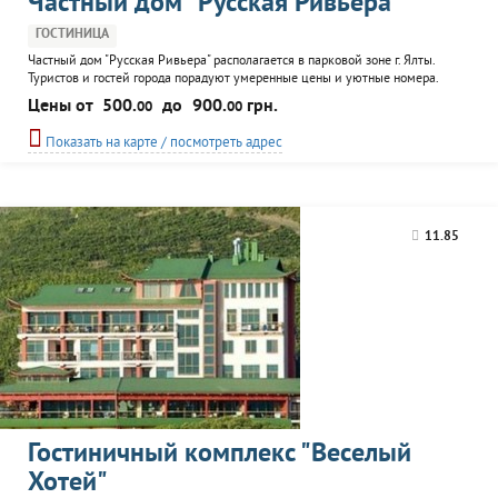
Частный дом "Русская Ривьера"
ГОСТИНИЦА
Частный дом "Русская Ривьера" располагается в парковой зоне г. Ялты.
Туристов и гостей города порадуют умеренные цены и уютные номера.
Номер состоит из кухни, спальни, с/у. Приятная обстановка и оснащение
Цены от
500.
до
900.
грн.
00
00
современной техникой - порадуют гостей. Постояльцы частного дома
"Русская Ривьера" могут воспользоваться рядом услуг: бассейн, джакузи,
Показать на карте / посмотреть адрес
турецкая баня, тренажерный зал...
11.85
Гостиничный комплекс "Веселый
Хотей"