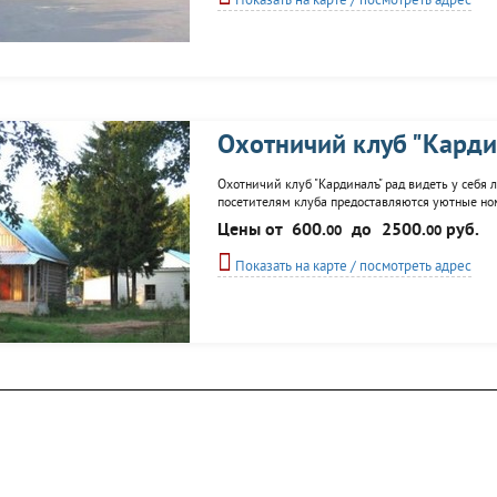
Показать на карте / посмотреть адрес
Охотничий клуб "Карди
Охотничий клуб "Кардиналъ" рад видеть у себя
посетителям клуба предоставляются уютные ном
рыбной ловли, баня, тир, прокат техники и лодо
Цены от
600.
до
2500.
руб.
00
00
Показать на карте / посмотреть адрес