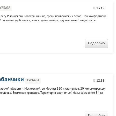
УРБАЗА
13.15
берегу Рыбинского Водохранилища, среди приволжских лесов. Для комфортного
 со всеми удобствами, мансардные номера, двухместные "стандарты" в
зы расположены ресторан, бар, конференц-зал, баня и сауна, оборудованы
Подробно
абанчики
ТУРБАЗА
12.52
лавской области и Московской, до Москвы 120 километров, 20 километров до
лещеево. Возможен трансфер. Территория охотничьей базы составляет 84 га.
жи с TV, кухней, холодильником, микроволновой печью, электрочайником,
Подробно