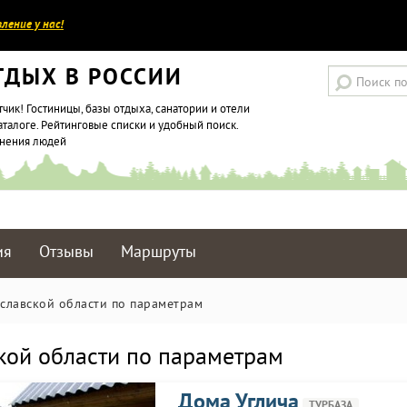
ление у нас!
ТДЫХ В РОССИИ
тчик! Гостиницы, базы отдыха, санатории и отели
аталоге. Рейтинговые списки и удобный поиск.
мнения людей
ия
Отзывы
Маршруты
славской области по параметрам
кой области по параметрам
Дома Углича
ТУРБАЗА