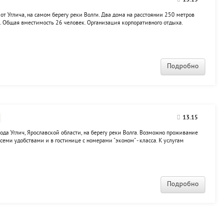
13.15
т Углича, на самом берегу реки Волги. Два дома на расстоянии 250 метров
ня. Общая вместимость 26 человек. Организация корпоративного отдыха.
х, зимние развлечения.
Подробно
13.15
рода Углич, Ярославской области, на берегу реки Волга. Возможно проживание
всеми удобствами и в гостинице с номерами "эконом" - класса. К услугам
низация торжеств и встреч, бар, бильярд, спортивный зал, настольный теннис,
Подробно