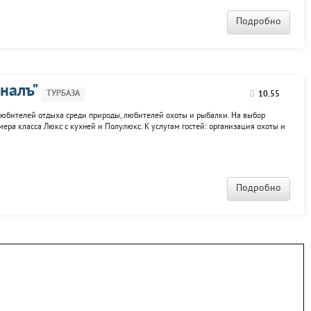
Подробно
налъ"
ТУРБАЗА
10.55
 любителей отдыха среди природы, любителей охоты и рыбалки. На выбор
ера класса Люкс с кухней и Полулюкс. К услугам гостей: организация охоты и
к, егерьское сопровождение, столовая.
Подробно