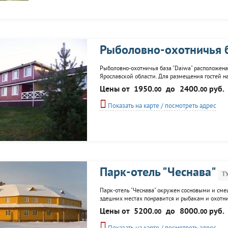
Рыболовно-охотничья 
Рыболовно-охотничья база "Daiwa" расположена
Ярославской области. Для размещения гостей на
(каждый на 8 человек). Городской комфорт. Тре
Цены от
1950.
до
2400.
руб.
00
00
причал. Пляж, рыбалка и...
Показать на карте / посмотреть адрес
Парк-отель "Чеснава"
Т
Парк-отель "Чеснава" окружен сосновыми и сме
здешних местах понравится и рыбакам и охотн
водохранилище, поохотиться в прилегающих лес
Цены от
5200.
до
8000.
руб.
00
00
Апартаменты. К услугам гостей: ресторан, прокат.