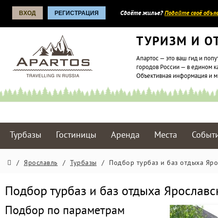
ВХОД
РЕГИСТРАЦИЯ
Сдаёте жилье?
Подайте своё объяв
ТУРИЗМ И О
Апартос — это ваш гид и попу
городов России — в едином к
Объективная информация и 
Турбазы
Гостиницы
Аренда
Места
Событ
/
Ярославль
/
Турбазы
/
Подбор турбаз и баз отдыха Яро
Подбор турбаз и баз отдыха Ярославс
Подбор по параметрам