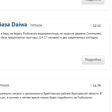
база Daiwa
ТУРБАЗА
12.12
 в бору, на берегу Рыбинкого водохранилища, на окраине деревни Семенцево,
 базе предлагается таун-хаус (14-17 человек) и два современных коттеджа
хразовое питание. К услугам отдыхающих баня, бильярдная, мангалы, лодочный
Подробно
УРБАЗА
11.79
шанными лесами и расположен в Брейтовском районе Ярославской области. В
икам; в зимнее и летнее время можно будет порыбачить на Рыбинском
ах. Отдыхающие размещаются в номерах класса - Стандарт, Люкс, Полулюкс,
..