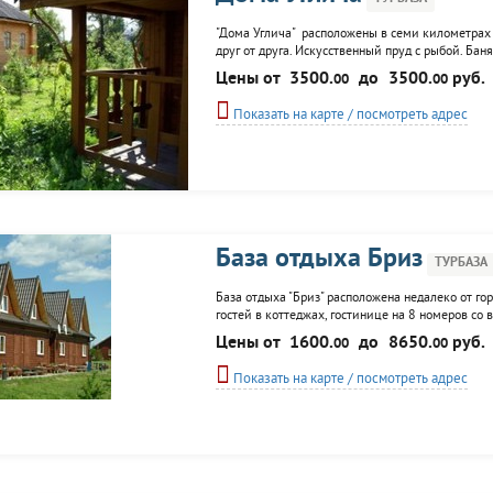
"Дома Углича" расположены в семи километрах о
друг от друга. Искусственный пруд с рыбой. Ба
Рыбалка, охота, конные прогулки, пляжный отды
Цены от
3500.
до
3500.
руб.
00
00
Показать на карте / посмотреть адрес
База отдыха Бриз
ТУРБАЗА
База отдыха "Бриз" расположена недалеко от го
гостей в коттеджах, гостинице на 8 номеров со 
отдыхающих ресторан на 60 мест, возможна орга
Цены от
1600.
до
8650.
руб.
00
00
тренажеры...
Показать на карте / посмотреть адрес