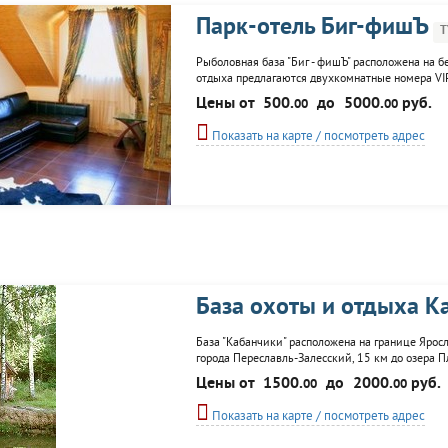
Парк-отель Биг-фишЪ
Т
Рыболовная база "Биг - фишЪ" расположена на 
отдыха предлагаются двухкомнатные номера VIP
гостинице, и номера "эконом". На территории ба
Цены от
500.
до
5000.
руб.
00
00
места для...
Показать на карте / посмотреть адрес
База охоты и отдыха К
База "Кабанчики" расположена на границе Ярос
города Переславль-Залесский, 15 км до озера П
Для размещения гостей предоставляются коттед
Цены от
1500.
до
2000.
руб.
00
00
дровяной печью и всеми удобствами,
Показать на карте / посмотреть адрес