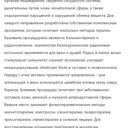
органов пищеварения, сердечно-сосудистой системы,
дыхательных путей, кожи, мочеполовой сферы, а также
эндокринных нарушений и нарушений обмена веществ. Для
каждого направления разработаны собственные комплексные
программы, которые сочетают несколько методов терапии.
Базовыми процедурами являются бальнеотерапия и
радонолечение: знаменитые белокурихинские радоновые
источники применяются для ванн и душей. Радон в малых дозах
стимулирует иммунитет, снимает воспаление, улучшает
микроциркуляцию, облегчает боли в суставах и позвоночнике.
Наряду с этим активно применяется грязелечение – для
аппликаций и ванн используется целебная иловая грязь озера
Горькое. Грязевые процедуры помогают при заболеваниях
суставов, кожи, женской и мужской репродуктивной сферы.
Важное место занимают физиотерапевтические методы:
магнитотерапия, электросон, озонотерапия, лазеротерапия,
прессотерапия, спелеотерапия в соляной пещере. Для
восстановления организма предлагаются ингаляции,