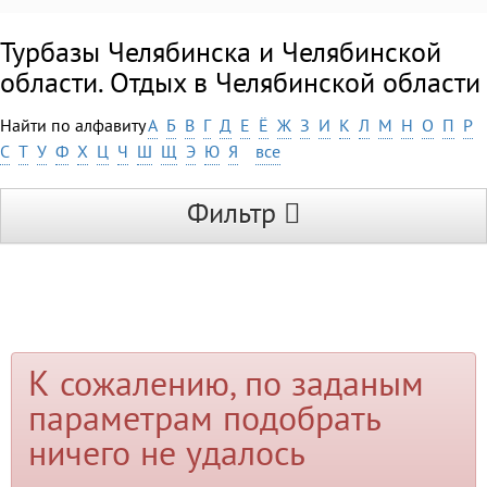
Турбазы Челябинска и Челябинской
области. Отдых в Челябинской области
Найти по алфавиту
А
Б
В
Г
Д
Е
Ё
Ж
З
И
К
Л
М
Н
О
П
Р
С
Т
У
Ф
Х
Ц
Ч
Ш
Щ
Э
Ю
Я
все
Фильтр
К сожалению, по заданым
параметрам подобрать
ничего не удалось