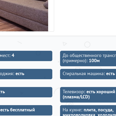
мест
: 4
До общественного транс
(примерно)
: 100м
лоджия
: есть
Стиральная машина
: есть
сть
Телевизор
: есть хороший
(плазма/LCD)
 есть бесплатный
На кухне
: плита, посуда,
микроволновка, холодил