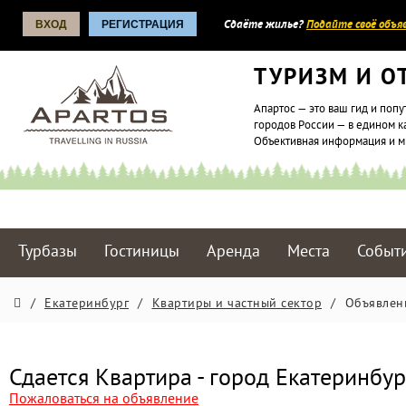
ВХОД
РЕГИСТРАЦИЯ
Сдаёте жилье?
Подайте своё объяв
ТУРИЗМ И О
Апартос — это ваш гид и попу
городов России — в едином к
Объективная информация и 
Турбазы
Гостиницы
Аренда
Места
Событ
/
Екатеринбург
/
Квартиры и частный сектор
/
Объявлен
Сдается Квартира - город Екатеринбур
Пожаловаться на объявление