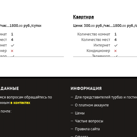
Квартира
час...1800.
руб./сутки
Цена: 300.
руб./час...1800.
руб./
00
00
00
мнат
1
Количество комнат
1
мест
4
Количество мест
4
рнет
Интернет
онер
Кондиционер
изор
Телевизор
 ДАННЫЕ
ИНФОРМАЦИЯ
мся вопросам обращайтесь по
Для представителей турбаз и гости
занным
в контактах
О платном аккаунте
 почте:
Цены
Частые вопросы
Правила сайта