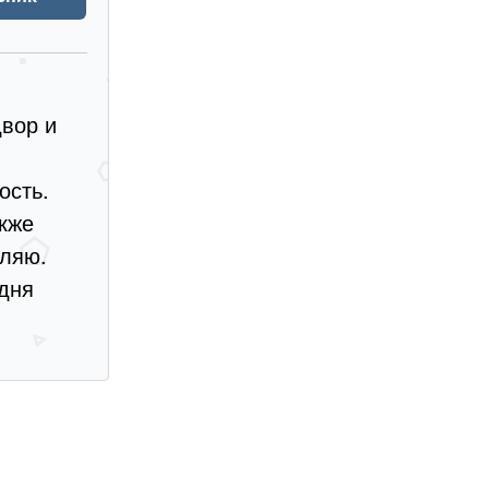
двор и
ость.
акже
вляю.
 дня