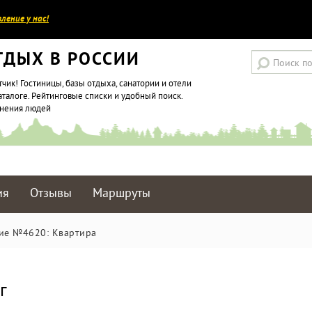
ление у нас!
ТДЫХ В РОССИИ
тчик! Гостиницы, базы отдыха, санатории и отели
аталоге. Рейтинговые списки и удобный поиск.
мнения людей
ия
Отзывы
Маршруты
ие №4620: Квартира
г