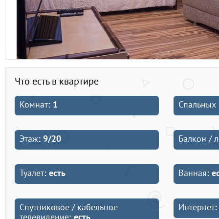
Что есть в квартире
Комнат
: 1
Спальных 
Этаж
: 9/20
Балкон / 
Туалет
: есть
Ванная
: е
Спутниковое / кабельное
Интернет
:
телевидение
: есть