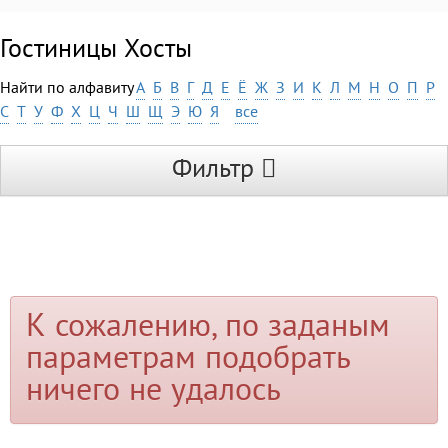
Гостиницы Хосты
Найти по алфавиту
А
Б
В
Г
Д
Е
Ё
Ж
З
И
К
Л
М
Н
О
П
Р
С
Т
У
Ф
Х
Ц
Ч
Ш
Щ
Э
Ю
Я
все
Фильтр
К сожалению, по заданым
параметрам подобрать
ничего не удалось