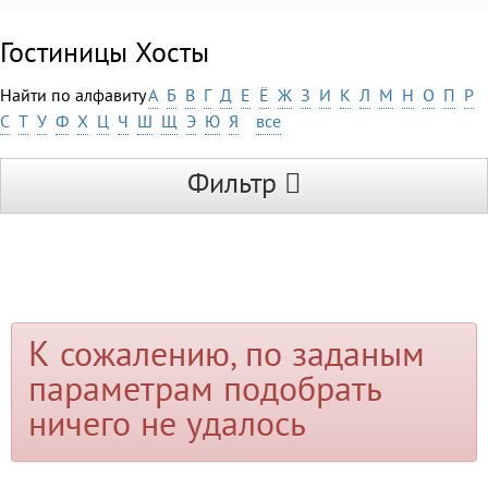
Гостиницы Хосты
Найти по алфавиту
А
Б
В
Г
Д
Е
Ё
Ж
З
И
К
Л
М
Н
О
П
Р
С
Т
У
Ф
Х
Ц
Ч
Ш
Щ
Э
Ю
Я
все
Фильтр
К сожалению, по заданым
параметрам подобрать
ничего не удалось