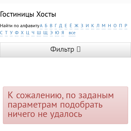
Гостиницы Хосты
Найти по алфавиту
А
Б
В
Г
Д
Е
Ё
Ж
З
И
К
Л
М
Н
О
П
Р
С
Т
У
Ф
Х
Ц
Ч
Ш
Щ
Э
Ю
Я
все
Фильтр
К сожалению, по заданым
параметрам подобрать
ничего не удалось