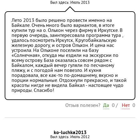
Был здесь: Июль 2013
Лето 2013 было решено провести именно на
Байкале. Очень много было вариантов, в итоге
купили тур на о. Ольхон через фирму в Иркутске. В
первую очередь, заинтересовала программа тура ,
удалось посмотреть Иркутск, Кругобайкальскую
железную дорогу, и остров Ольхон. И цена нас
устроила. На Ольхоне поселили на базу
«Солнечная», откуда мы ездили на экскурсии по
всему острову. База оказалась совсем рядом с
Байкалом, каждый вечер гуляли по песчаному
пляжу, и с погодой нам повезло. И кухня
порадовала, все как-то по-домашнему, вкусно и
порции нормальные. Отдохнули прекрасно, и такой
красоты нигде не видела. Байкал - настоящее чудо
природы. Спасибо!
Отзыв полезен?
Да
0
/
Нет
0
ko-luchka2013
Был здесь: Июль 2012