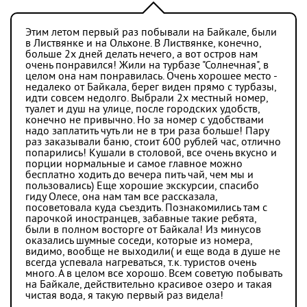
Этим летом первый раз побывали на Байкале, были
в Листвянке и на Ольхоне. В Листвянке, конечно,
больше 2х дней делать нечего, а вот остров нам
очень понравился! Жили на турбазе "Солнечная", в
целом она нам понравилась. Очень хорошее место -
недалеко от Байкала, берег виден прямо с турбазы,
идти совсем недолго. Выбрали 2х местный номер,
туалет и душ на улице, после городских удобств,
конечно не привычно. Но за номер с удобствами
надо заплатить чуть ли не в три раза больше! Пару
раз заказывали баню, стоит 600 рублей час, отлично
попарились! Кушали в столовой, все очень вкусно и
порции нормальные и самое главное можно
бесплатно ходить до вечера пить чай, чем мы и
пользовались) Еще хорошие экскурсии, спасибо
гиду Олесе, она нам там все рассказала,
посоветовала куда съездить. Познакомились там с
парочкой иностранцев, забавные такие ребята,
были в полном восторге от Байкала! Из минусов
оказались шумные соседи, которые из номера,
видимо, вообще не выходили( и еще вода в душе не
всегда успевала нагреваться, т.к. туристов очень
много. А в целом все хорошо. Всем советую побывать
на Байкале, действительно красивое озеро и такая
чистая вода, я такую первый раз видела!