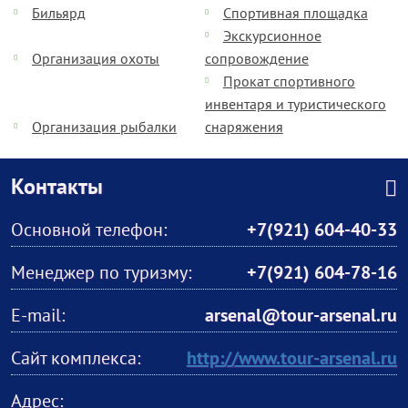
Бильярд
Спортивная площадка
Экскурсионное
Организация охоты
сопровождение
Прокат спортивного
инвентаря и туристического
Организация рыбалки
снаряжения
Контакты
Основной телефон:
+7(921) 604-40-33
Менеджер по туризму:
+7(921) 604-78-16
E-mail:
arsenal@tour-arsenal.ru
Сайт комплекса:
http://www.tour-arsenal.ru
Адрес: