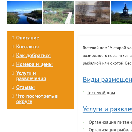
Описание
Контакты
Гостевой дом "У старой ч
Как добраться
возможность поселиться в
рыбалкой или охотой. Вес
Номера и цены
Услуги и
развлечения
Виды размещен
Отзывы
Гостевой дом
Что посмотреть в
округе
Услуги и развл
Организация питани
Организация рыбал