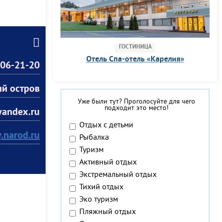
ГОСТИНИЦА
Отель Спа-отель «Карелия»
406-21-20
ий остров
Уже были тут? Проголосуйте для чего
подходит это место!
andex.ru
Отдых с детьми
y.narod.ru
Рыбалка
Туризм
Активный отдых
Экстремальный отдых
Тихий отдых
Эко туризм
Пляжный отдых