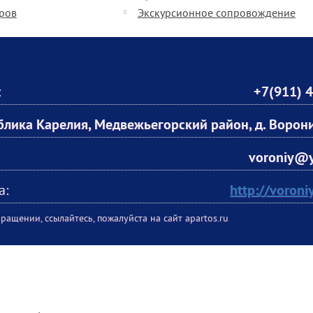
еров
Экскурсионное сопровождение
:
+7(911) 
блика Карелия, Медвежьегорский район, д. Ворон
voroniy@y
а:
http://voroni
ращении, ссылайтесь, пожалуйста на сайт apartos.ru