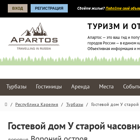
ВХОД
РЕГИСТРАЦИЯ
Сдаёте жилье?
Подайте своё объяв
ТУРИЗМ И О
Апартос — это ваш гид и попу
городов России — в едином к
Объективная информация и 
Турбазы
Гостиницы
Аренда
Места
Событ
/
Республика Карелия
/
Турбазы
/
Гостевой дом У старой
Гостевой дом У старой часовн
Вороний остров