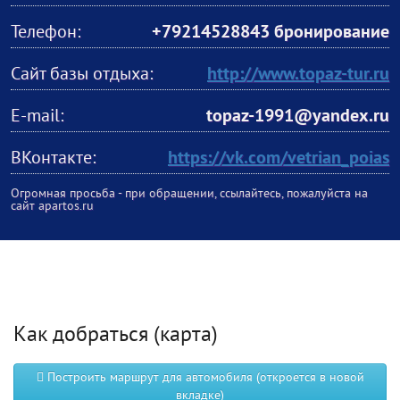
Телефон:
+79214528843 бронирование
Сайт базы отдыха:
http://www.topaz-tur.ru
E-mail:
topaz-1991@yandex.ru
ВКонтакте:
https://vk.com/vetrian_poias
Огромная просьба - при обращении, ссылайтесь, пожалуйста на
сайт apartos.ru
Как добраться (карта)
Построить маршрут для автомобиля (откроется в новой
вкладке)