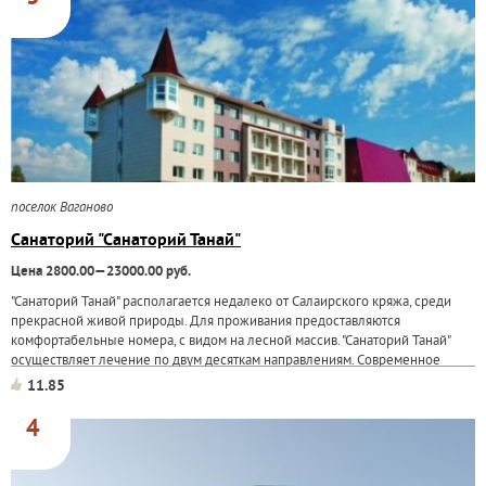
поселок Ваганово
Санаторий "Санаторий Танай"
Цена 2800.00—23000.00 руб.
"Санаторий Танай" располагается недалеко от Салаирского кряжа, среди
прекрасной живой природы. Для проживания предоставляются
комфортабельные номера, с видом на лесной массив. "Санаторий Танай"
осуществляет лечение по двум десяткам направлениям. Современное
медицинское оборудование, высокая...
11.85
4