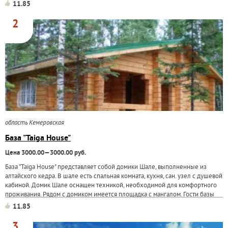
сопровождение. Для...
11.85
2
область Кемеровская
База "Taiga House"
Цена 3000.00—3000.00 руб.
База "Taiga House" представляет собой домики Шале, выполненные из
алтайского кедра. В шале есть спальная комната, кухня, сан. узел с душевой
кабиной. Домик Шале оснащен техникой, необходимой для комфортного
проживания. Рядом с домиком имеется площадка с мангалом. Гости базы
могут...
11.85
3