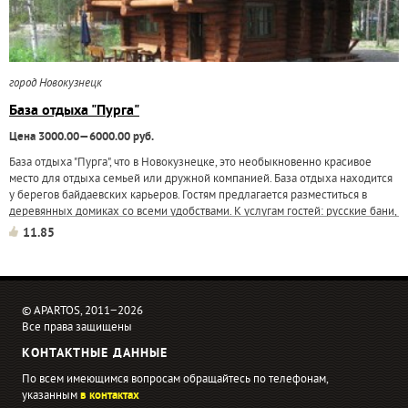
город Новокузнецк
База отдыха "Пурга"
Цена 3000.00—6000.00 руб.
База отдыха "Пурга", что в Новокузнецке, это необыкновенно красивое
место для отдыха семьей или дружной компанией. База отдыха находится
у берегов байдаевских карьеров. Гостям предлагается разместиться в
деревянных домиках со всеми удобствами. К услугам гостей: русские бани,
ресторан...
11.85
© APARTOS, 2011−2026
Все права защищены
КОНТАКТНЫЕ ДАННЫЕ
По всем имеющимся вопросам обращайтесь по телефонам,
указанным
в контактах