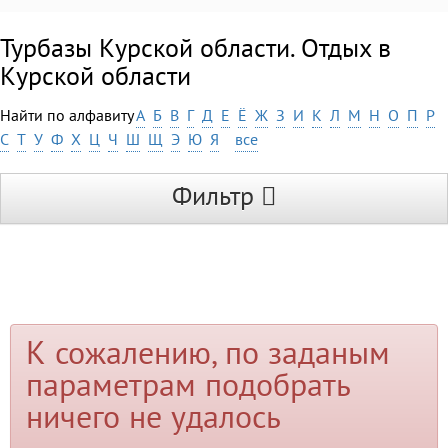
Турбазы Курской области. Отдых в
Курской области
Найти по алфавиту
А
Б
В
Г
Д
Е
Ё
Ж
З
И
К
Л
М
Н
О
П
Р
С
Т
У
Ф
Х
Ц
Ч
Ш
Щ
Э
Ю
Я
все
Фильтр
К сожалению, по заданым
параметрам подобрать
ничего не удалось