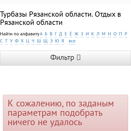
Турбазы Рязанской области. Отдых в
Рязанской области
Найти по алфавиту
А
Б
В
Г
Д
Е
Ё
Ж
З
И
К
Л
М
Н
О
П
Р
С
Т
У
Ф
Х
Ц
Ч
Ш
Щ
Э
Ю
Я
все
Фильтр
К сожалению, по заданым
параметрам подобрать
ничего не удалось