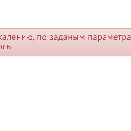
жалению, по заданым параметра
ось