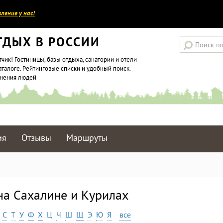
ление у нас!
ТДЫХ В РОССИИ
тчик! Гостиницы, базы отдыха, санатории и отели
аталоге. Рейтинговые списки и удобный поиск.
мнения людей
ия
Отзывы
Маршруты
на Сахалине и Курилах
С
Т
У
Ф
Х
Ц
Ч
Ш
Щ
Э
Ю
Я
все