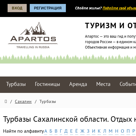
ВХОД
РЕГИСТРАЦИЯ
Сдаёте жилье?
Подайте своё объяв
ТУРИЗМ И О
Апартос — это ваш гид и попу
городов России — в едином к
Объективная информация и 
Турбазы
Гостиницы
Аренда
Места
Событ
/
Сахалин
/
Турбазы
Турбазы Сахалинской области. Отдых 
Найти по алфавиту
А
Б
В
Г
Д
Е
Ё
Ж
З
И
К
Л
М
Н
О
П
Р