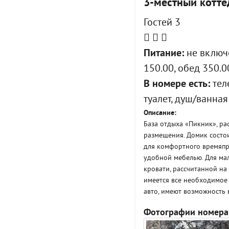
3-местный котт
Гостей 3
Питание:
не включе
150.00, обед 350.0
В номере есть:
тел
туалет, душ/ванная
Описание:
База отдыха «Пикник», ра
размещения. Домик состои
для комфортного времяпре
удобной мебелью. Для ма
кровати, рассчитанной на
имеется все необходимое 
авто, имеют возможность 
Фотографии номера