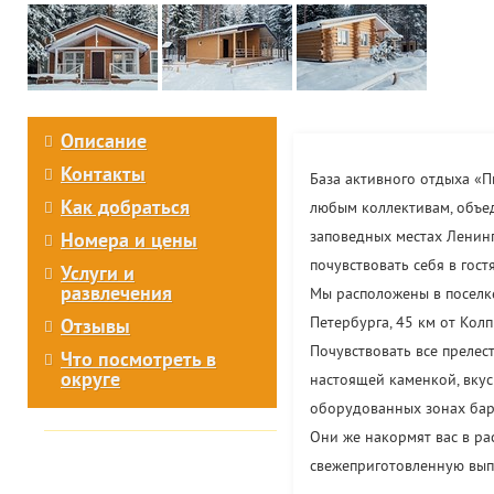
Описание
Контакты
База активного отдыха «
Как добраться
любым коллективам, объе
заповедных местах Ленинг
Номера и цены
почувствовать себя в гост
Услуги и
развлечения
Мы расположены в поселке
Петербурга, 45 км от Колп
Отзывы
Почувствовать все прелес
Что посмотреть в
округе
настоящей каменкой, вку
оборудованных зонах барб
Они же накормят вас в р
свежеприготовленную вып