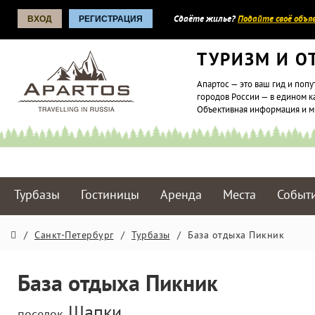
ВХОД
РЕГИСТРАЦИЯ
Сдаёте жилье?
Подайте своё объяв
ТУРИЗМ И О
Апартос — это ваш гид и попу
городов России — в едином к
Объективная информация и 
Турбазы
Гостиницы
Аренда
Места
Событ
/
Санкт-Петербург
/
Турбазы
/
База отдыха Пикник
База отдыха Пикник
Шапки