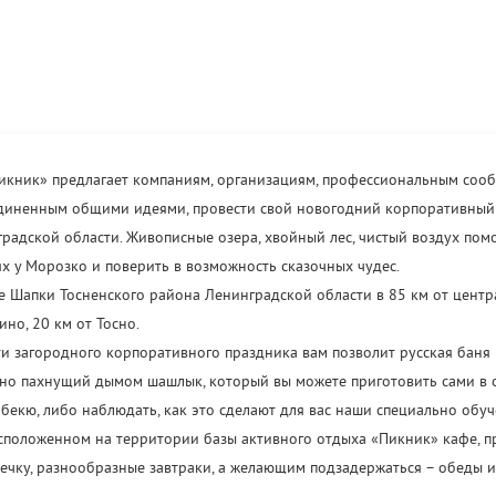
Пикник» предлагает компаниям, организациям, профессиональным соо
диненным общими идеями, провести свой новогодний корпоративный
радской области. Живописные озера, хвойный лес, чистый воздух пом
ях у Морозко и поверить в возможность сказочных чудес.
 Шапки Тосненского района Ленинградской области в 85 км от центр
ино, 20 км от Тосно.
ти загородного корпоративного праздника вам позволит русская баня 
сно пахнущий дымом шашлык, который вы можете приготовить сами в 
екю, либо наблюдать, как это сделают для вас наши специально обу
асположенном на территории базы активного отдыха «Пикник» кафе, п
ечку, разнообразные завтраки, а желающим подзадержаться – обеды и