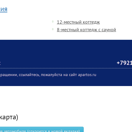
ия
12-местный коттедж
8-местный коттедж с сауной
:
+792
ращении, ссылайтесь, пожалуйста на сайт apartos.ru
карта)
 автомобиля (откроется в новой вкладке)