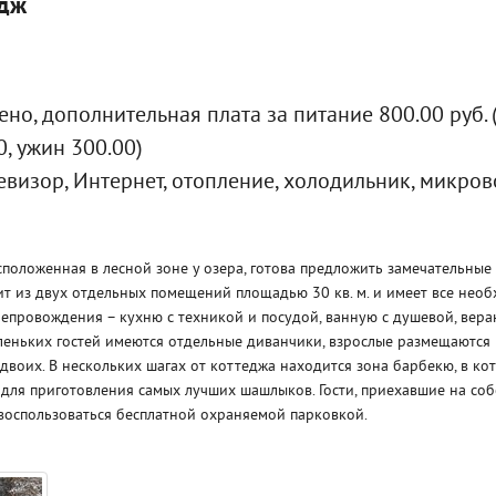
едж
но, дополнительная плата за питание 800.00 руб. 
0, ужин 300.00)
евизор, Интернет, отопление, холодильник, микров
сположенная в лесной зоне у озера, готова предложить замечательные
т из двух отдельных помещений площадью 30 кв. м. и имеет все нео
провождения – кухню с техникой и посудой, ванную с душевой, вера
леньких гостей имеются отдельные диванчики, взрослые размещаются
 двоих. В нескольких шагах от коттеджа находится зона барбекю, в ко
для приготовления самых лучших шашлыков. Гости, приехавшие на со
воспользоваться бесплатной охраняемой парковкой.