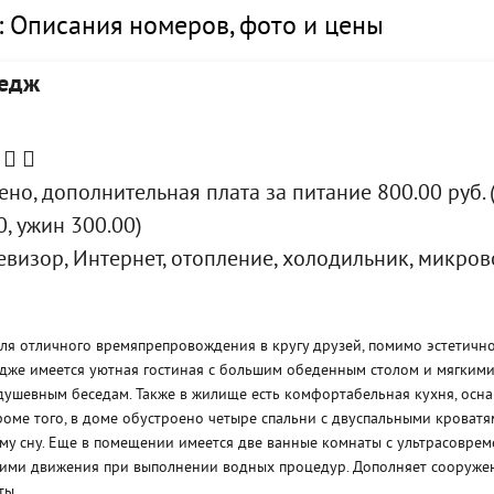
: Описания номеров, фото и цены
тедж
но, дополнительная плата за питание 800.00 руб. 
0, ужин 300.00)
евизор, Интернет, отопление, холодильник, микров
ля отличного времяпрепровождения в кругу друзей, помимо эстетично
едже имеется уютная гостиная с большим обеденным столом и мягкими
душевным беседам. Также в жилище есть комфортабельная кухня, осн
оме того, в доме обустроено четыре спальни с двуспальными кроватя
му сну. Еще в помещении имеется две ванные комнаты с ультрасовре
ими движения при выполнении водных процедур. Дополняет сооружен
ты.