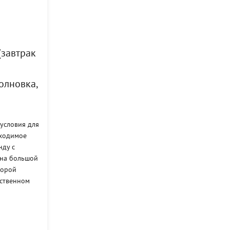
(завтрак
олновка,
 условия для
бходимое
нду с
 на большой
торой
бственном