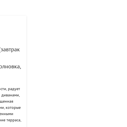
(завтрак
олновка,
сти, радует
 диванами,
ащенная
ми, которые
менными
ие терраса,