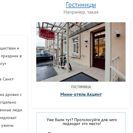
Гостиницы
Например, такая
бществам и
 праздник в
огут
а Санкт-
ГОСТИНИЦА
Мини-отель Акцент
на дровах с
отдельно
ченные люди.
редложат
Уже были тут? Проголосуйте для чего
подходит это место!
 ужины.