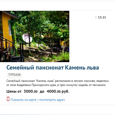
13.15
Семейный пансионат Камень льва
ТУРБАЗА
Семейный пансионат "Камень льва" расположен в лесном массиве, недалеко
от села Андреевка Приморского края, в трех минутах ходьбы от песчаного
пляжа бухты Витязь. В поселке есть продуктовый магазин. Инфраструктура
Цены от
3000.
до
4000.
руб.
00
00
пансионата включает 4 гостевых дома. В каждом - 4 отдельных номера с
полными удобствами, рассчитанных на семейное проживание. К услугам
Показать на карте / посмотреть адрес
отдыхающих кают-компания с...