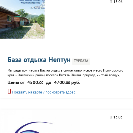
13.06
База отдыха Нептун
ТУРБАЗА
Мы рады пригласить Вас на отдых в самое живописное место Приморского
края – Хасанский район, поселок Витязь. Живая природа, чистый воздух,
песчаные пляжи – лишь верхушка айсберга удовольствий и райской неги.
Цены от
4500.
до
4700.
руб.
00
00
На территории расположены: Гостевые домики на две комнаты,
оборудованных душевой, санузлом. В каждой комнате 2 и 1 спальная
Показать на карте / посмотреть адрес
кровати, шкаф, стол, стул, телевизор...
13.03