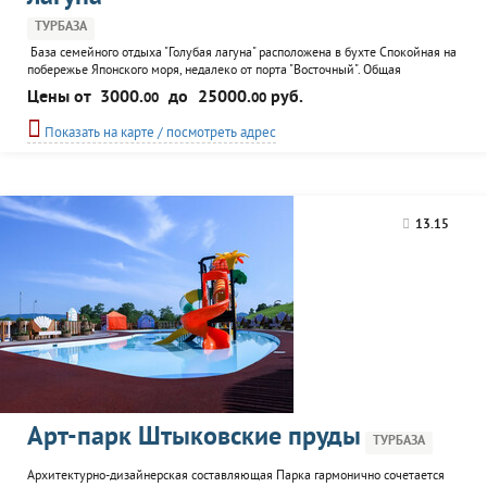
ТУРБАЗА
База семейного отдыха "Голубая лагуна" расположена в бухте Спокойная на
побережье Японского моря, недалеко от порта "Восточный". Общая
вместимость до 130 гостей. Два корпуса и 16 домиков, вместимость от
Цены от
3000.
до
25000.
руб.
00
00
двух до пяти человек. Трехразовое питание. Прокат бытовой техники.
Удобства, умывальники, летний душ и теплый душ - на территории. Баня на
Показать на карте / посмотреть адрес
берегу моря. К...
13.15
Арт-парк Штыковские пруды
ТУРБАЗА
Архитектурно-дизайнерская составляющая Парка гармонично сочетается