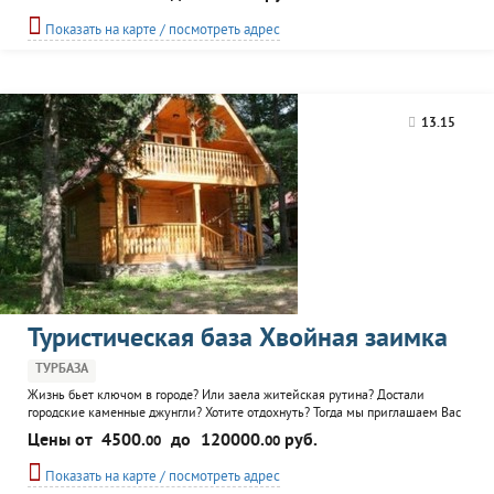
вместимостью до трех гостей с полными удобствами и TV и
четырехместные коттеджи. К услугам гостей оборудованный пляж,
Показать на карте / посмотреть адрес
комплексное трехразовое питание, летнее кафе на берегу, бар в каминном
зале...
13.15
Туристическая база Хвойная заимка
ТУРБАЗА
Жизнь бьет ключом в городе? Или заела житейская рутина? Достали
городские каменные джунгли? Хотите отдохнуть? Тогда мы приглашаем Вас
к нам! База отдыха «Хвойная» находится в уникальном уголке уссурийской
Цены от
4500.
до
120000.
руб.
00
00
тайги на высоте более 300 м над уровнем моря, в отдалении от трассы – от
чистого воздуха действительно кружится голова. И это всего в полуторах
Показать на карте / посмотреть адрес
часах езды от Владивостока!