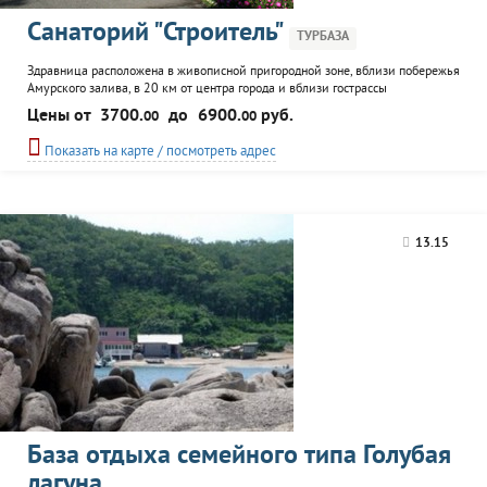
Санаторий "Строитель"
ТУРБАЗА
Здравница расположена в живописной пригородной зоне, вблизи побережья
Амурского залива, в 20 км от центра города и вблизи гострассы
Владивосток-Хабаровск. Имеются два пятиэтажных спальных корпуса,
Цены от
3700.
до
6900.
руб.
00
00
столовая, лечебное отделение, клуб, объединённые переходами в единый
архитектурный и функциональный комплекс. Санаторий лицензирован по
Показать на карте / посмотреть адрес
24 видам медицинской деятельности и специализируется на...
13.15
База отдыха семейного типа Голубая
лагуна