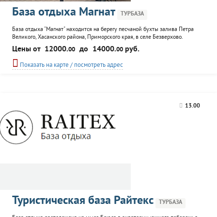
База отдыха Магнат
ТУРБАЗА
База отдыха "Магнат" находится на берегу песчаной бухты залива Петра
Великого, Хасанского района, Приморского края, в селе Безверхово.
Расстояние до побережья - 25 метров. Рядом расположен заповедник
Цены от
12000.
до
14000.
руб.
00
00
"Кедровая падь" и Олений парк. Отдыхающим предлагается размещение в
двух корпусах: 2-этажный деревянный коттедж с 10 номерами для 2 - 4
Показать на карте / посмотреть адрес
гостей, в комнате стол и телевизор;...
13.00
Туристическая база Райтекс
ТУРБАЗА