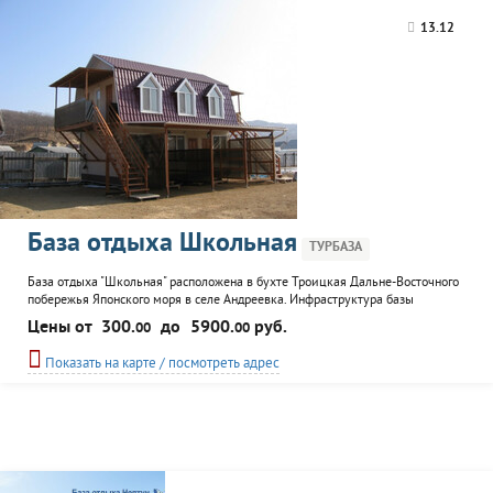
13.12
База отдыха Школьная
ТУРБАЗА
База отдыха "Школьная" расположена в бухте Троицкая Дальне-Восточного
побережья Японского моря в селе Андреевка. Инфраструктура базы
включает минигостиницу с номерами полулюкс и люкс и комнаты экном
Цены от
300.
до
5900.
руб.
00
00
класса в летних домах. Возможно размещение в палатках. Питание, по
усмотрению гостей, в мини-кафе на территории или в столовой соседней
Показать на карте / посмотреть адрес
турбазы, есть общая кухня для самостоятельного...