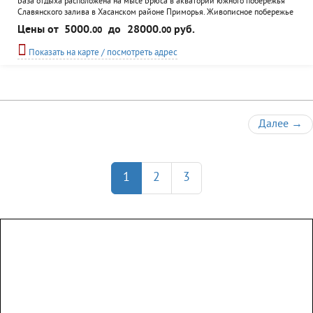
База отдыха расположена на мысе Брюса в акватории южного побережья
Славянского залива в Хасанском районе Приморья. Живописное побережье
полуострова поражает своей красотой: от пологих до обрывистых берегов
Цены от
5000.
до
28000.
руб.
00
00
с подводными рифами, резко уходящими в чистейший океан.
Разнообразное дно с теплой прозрачной водой подходит для спокойного
Показать на карте / посмотреть адрес
отдыха и для любителей
Далее
→
1
2
3