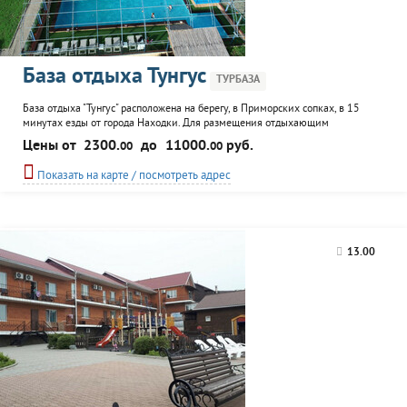
База отдыха Тунгус
ТУРБАЗА
База отдыха "Тунгус" расположена на берегу, в Приморских сопках, в 15
минутах езды от города Находки. Для размещения отдыхающим
предлагаются бревенчатые домики со всеми удобствами и TV, возможно
Цены от
2300.
до
11000.
руб.
00
00
эконом-размещение в отдельных комнатах, а также кемпинг на территории
и непосредственно на пляже. К услугам гостей беседки с видом на море,
Показать на карте / посмотреть адрес
мангалы (можно выбрать и зажарить овцу из отары)...
13.00