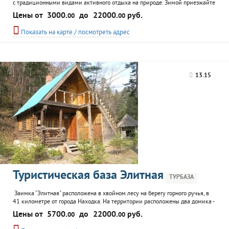
с традиционными видами активного отдыха на природе. Зимой приезжайте
кататься на лыжах, сноуборде, тюбингах, коньках. Летом для гостей
Цены от
3000.
до
22000.
руб.
00
00
работают два бассейна, песчаный пляж на Большом пруду, огромная
водяная горка, прокат лодок, катамаранов, водного такси. Любителей
Показать на карте / посмотреть адрес
драйва и экстрима...
13.15
Туристическая база Элитная
ТУРБАЗА
Заимка "Элитная" расположена в хвойном лесу на берегу горного ручья, в
41 километре от города Находка. На территории расположены два домика -
большой и малый. В большом доме на первом этаже - банкетный зал, DVD,
Цены от
5700.
до
22000.
руб.
00
00
TV, караоке, в малом - зал с камином. Общая максимальная вместимость-
20 человек. Есть беседка с печью и мангалом. Свои гуси и кролики.