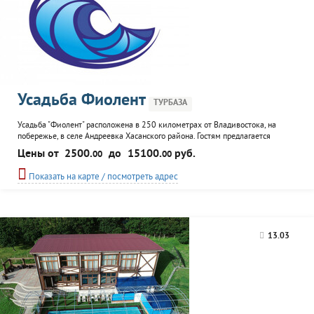
Усадьба Фиолент
ТУРБАЗА
Усадьба "Фиолент" расположена в 250 километрах от Владивостока, на
побережье, в селе Андреевка Хасанского района. Гостям предлагается
размещение в 2-этажных домиках на 6 - 8 человек и домиках для 2
Цены от
2500.
до
15100.
руб.
00
00
человек с полными удобствами; в домиках на 2 - 3 человек с туалетом и
умывальником. В домиках - кухонная зона, электрический чайник, чайный
Показать на карте / посмотреть адрес
сервиз, электрическое отопление. На территории...
13.03