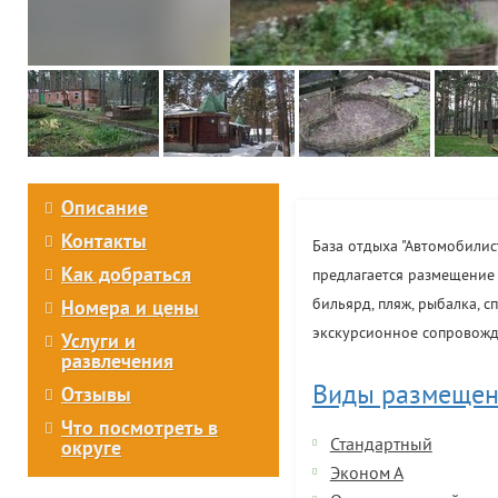
Описание
Контакты
База отдыха "Автомобилис
Как добраться
предлагается размещение в
бильярд, пляж, рыбалка, с
Номера и цены
экскурсионное сопровожд
Услуги и
развлечения
Виды размещен
Отзывы
Что посмотреть в
Стандартный
округе
Эконом А