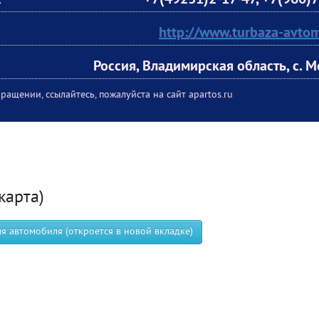
:
+7(49231)2-17-47
,
+7(960)7
http://www.turbaza-avtomo
Россия, Владимирская область, с. 
ращении, ссылайтесь, пожалуйста на сайт apartos.ru
карта)
 автомобиля (откроется в новой вкладке)