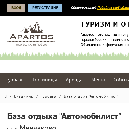
ВХОД
РЕГИСТРАЦИЯ
Сдаёте жилье?
Подайте своё объяв
ТУРИЗМ И О
Апартос — это ваш гид и попу
городов России — в едином к
Объективная информация и 
Турбазы
Гостиницы
Аренда
Места
Событ
/
Владимир
/
Турбазы
/
База отдыха "Автомобилист"
База отдыха "Автомобилист"
Менчаково