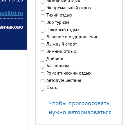
36-73-23
Активный отдых
Экстремальный отдых
bilist.ru
Тихий отдых
Эко туризм
Менчаково
Пляжный отдых
Лечение и оздоровление
Лыжный спорт
Зимний отдых
Дайвинг
Альпинизм
Романтический отдых
Автопутешествия
Охота
Чтобы проголосовать,
нужно авторизоваться