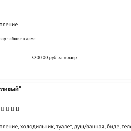
пление
изор - общие в доме
3200.00 руб. за номер
тливый"
ление, холодильник, туалет, душ/ванная, биде, те