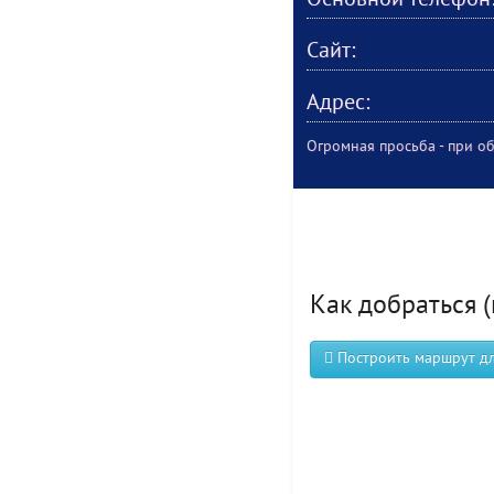
Основной телефон
Сайт:
Адрес:
Огромная просьба - при об
Как добраться (
Построить маршрут для