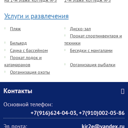
на 1-м этаже. Коттедж №3
2-м этаже. Коттедж №3
Услуги и развлечения
Пляж
Диско-зал
Прокат спортинвентаря и
Бильярд
техники
Сауна с бассейном
Беседки с мангалами
Прокат лодок и
катамаранов
Организация рыбалки
Организация охоты
Контакты
Основной телефон:
+7(916)624-04-03
,
+7(910)002-05-86
Эл. почта:
kir2e@yandex.ru