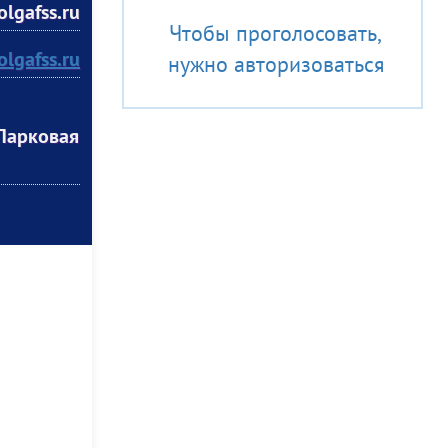
lgafss.ru
Чтобы проголосовать,
olgafss.ru
нужно авторизоваться
 Парковая