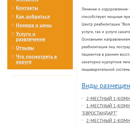
Контакты
Лечение и оздоровление -
Как добраться
способствуют мощные при
Центр реабилитации "Воль
Номера и цены
услуги, так и услуги сана
Услуги и
развлечения
Основными направлениями
реабилитация лиц постра
Отзывы
пациентов в раннем восст
Что посмотреть в
округе
санаторно-курортное лече
пищеварительной системы,
Виды размещен
2-МЕСТНЫЙ 1-КОМН
1-МЕСТНЫЙ 1-КОМ
"ЕВРОСТАНДАРТ"
2-МЕСТНЫЙ 2-КОМН