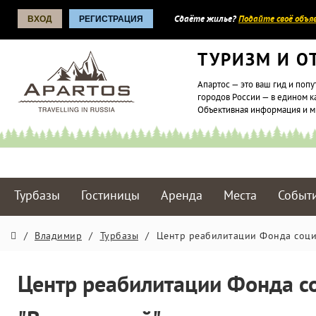
ВХОД
РЕГИСТРАЦИЯ
Сдаёте жилье?
Подайте своё объяв
ТУРИЗМ И О
Апартос — это ваш гид и попу
городов России — в едином к
Объективная информация и 
Турбазы
Гостиницы
Аренда
Места
Событ
/
Владимир
/
Турбазы
/
Центр реабилитации Фонда соци
Центр реабилитации Фонда с