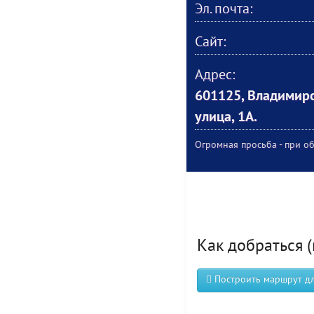
Эл. почта:
Сайт:
Адрес:
601125, Владимирс
улица, 1А.
Огромная просьба - при об
Как добраться (
Построить маршрут для