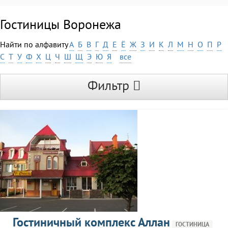
Гостиницы Воронежа
Найти по алфавиту
А
Б
В
Г
Д
Е
Ё
Ж
З
И
К
Л
М
Н
О
П
Р
С
Т
У
Ф
Х
Ц
Ч
Ш
Щ
Э
Ю
Я
все
Фильтр
Гостиничный комплекс Аллан
ГОСТИНИЦА