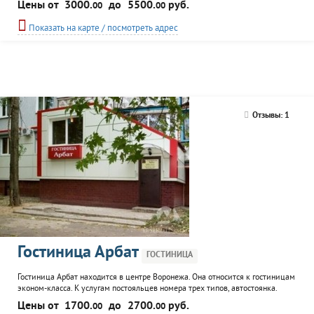
Цены от
3000.
до
5500.
руб.
00
00
тишины и чистого воздуха располагают к полноценному отдыху и
плодотворной работе.Гостиничный комплекс «АМАКС Парк-отель»
Показать на карте / посмотреть адрес
расположен на одной из главных магистралей города —...
Отзывы: 1
Гостиница Арбат
ГОСТИНИЦА
Гостиница Арбат находится в центре Воронежа. Она относится к гостиницам
эконом-класса. К услугам постояльцев номера трех типов, автостоянка.
Проживание детей до 2-х лет - бесплатное, действует система скидок.
Цены от
1700.
до
2700.
руб.
00
00