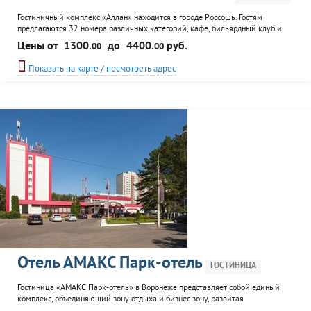
Гостиничный комплекс «Аллан» находится в городе Россошь. Гостям
предлагаются 32 номера различных категорий, кафе, бильярдный клуб и
две русские бани.
Цены от
1300.
до
4400.
руб.
00
00
Показать на карте / посмотреть адрес
Отель АМАКС Парк-отель
ГОСТИНИЦА
Гостиница «АМАКС Парк-отель» в Воронеже представляет собой единый
комплекс, объединяющий зону отдыха и бизнес-зону, развитая
инфраструктура отеля, вместительная, охраняемая автопарковка, гармония