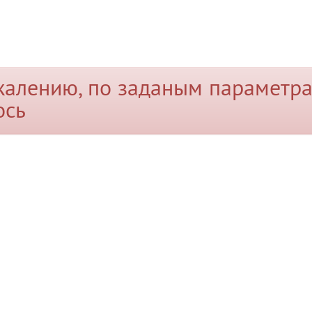
жалению, по заданым параметра
ось