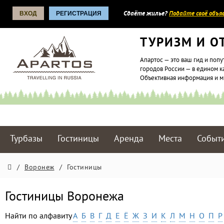
ВХОД
РЕГИСТРАЦИЯ
Сдаёте жилье?
Подайте своё объяв
ТУРИЗМ И О
Апартос — это ваш гид и попу
городов России — в едином к
Объективная информация и 
Турбазы
Гостиницы
Аренда
Места
Событ
/
Воронеж
/
Гостиницы
Гостиницы Воронежа
Найти по алфавиту
А
Б
В
Г
Д
Е
Ё
Ж
З
И
К
Л
М
Н
О
П
Р