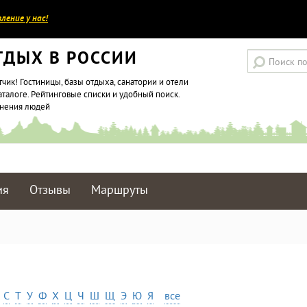
ление у нас!
ТДЫХ В РОССИИ
тчик! Гостиницы, базы отдыха, санатории и отели
аталоге. Рейтинговые списки и удобный поиск.
мнения людей
ия
Отзывы
Маршруты
С
Т
У
Ф
Х
Ц
Ч
Ш
Щ
Э
Ю
Я
все