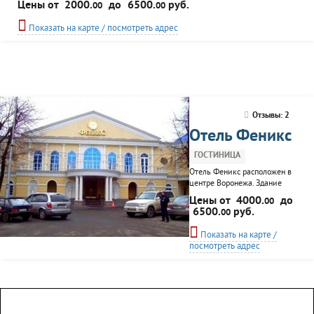
Цены от
2000.
до
6500.
руб.
00
00
Показать на карте / посмотреть адрес
Отзывы: 2
Отель Феникс
ГОСТИНИЦА
Отель Феникс расположен в
центре Воронежа. Здание
включает в себя комплекс из
Цены от
4000.
до
00
28 комфортабельных
6500.
руб.
00
номеров, SPA салона,
кофейни и конференц зала.
Показать на карте /
К услугам гостей
посмотреть адрес
внимательный персонал,
владеющий несколькими
иностранными языками.