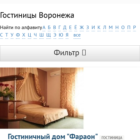
Гостиницы Воронежа
Найти по алфавиту
А
Б
В
Г
Д
Е
Ё
Ж
З
И
К
Л
М
Н
О
П
Р
С
Т
У
Ф
Х
Ц
Ч
Ш
Щ
Э
Ю
Я
все
Фильтр
Гостиничный дом "Фараон"
ГОСТИНИЦА