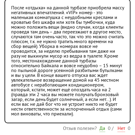
После «отдыха» на данной турбазе приобрела массу
негативных впечатлений. «VIP» номер - это
маленькая комнатушка с неудобными креслами и
кроватью без шкафа или хотя бы тумбочки, куда
можно положить вещи (видно случаи, когда клиенты
проведя там день – два переезжают в другое место,
случаются там очень часто, так что это можно считать
плюсом, т.к. не нужно тратить много времени на
сбор вещей). Уборка в номерах вовсе не
проводится, за неделю пребывания там даже ни
разу не выкинули мусор из ведра в туалете. Кроме
того, местонахождение данной турбазы
относительно Байкала и вовсе неудобно – 15 минут
по пыльной дороге усеянной разбитыми бутылками
и вы у цели. В конце вашего отпуска вас ждет
увлекательное возвращение домой на 45 местном
автобусе с неработающим кондиционером,
который, кстати, может ещё опоздать часа на 2
(правда эти 2 часа вы можете получать бронзовый
загар, если день будет солнечный, а если нет…). И
если вас не дай бог что не устроит никто не будет
нести ответственности за испорченный отдых (сами
мол виноваты, что приехали).
Отзыв полезен?
Да
0
/
Нет
0