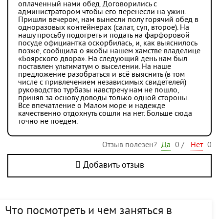
оплаченный нами обед. Договорились с
администратором чтобы его перенесли на ужин.
Пришли вечером, нам вынесли полу горячий обед в
одноразовых контейнерах (салат, суп, второе). На
нашу просьбу подогреть и подать на фарфоровой
посуде официантка оскорбилась, и, как выяснилось
позже, сообщила о якобы нашем хамстве владелице
«Боярского двора». На следующий день нам был
поставлен ультиматум о выселении. На наше
предложение разобраться и всё выяснить (в том
числе с привлечением независимых свидетелей)
руководство турбазы навстречу нам не пошло,
приняв за основу доводы только одной стороны.
Все впечатление о Малом море и надежде
качественно отдохнуть сошли на нет. Больше сюда
точно не поедем.
Отзыв полезен?
Да
0
/
Нет
0
Добавить отзыв
Что посмотреть и чем заняться в