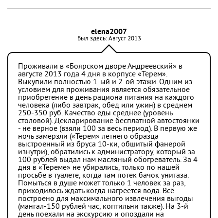
elena2007
Был здесь: Август 2013
Проживали в «Боярском дворе Андреевский» в
августе 2013 года 4 дня в корпусе «Терем».
Выкупили полностью 1-ый и 2-ой этажи. Одним из
условием для проживания является обязательное
приобретение в день рациона питания на каждого
человека (либо завтрак, обед или ужин) в среднем
250-350 руб. Качество еды среднее (уровень
столовой). Декларирование бесплатной автостоянки
- не верное (взяли 100 за весь период). В первую же
ночь замерзли («Терем» летнего образца
выстроенный из бруса 10-ки, обшитый фанерой
изнутри), обратились к администратору, который за
100 рублей выдал нам масляный обогреватель. За 4
дня в «Тереме» не убирались, только по нашей
просьбе в туалете, когда там потек бачок унитаза.
Помыться в душе может только 1 человек за раз,
приходилось ждать когда нагреется вода. Всё
построено для максимального извлечения выгоды
(мангал-150 рублей час, коптильни также). На 3-й
день поехали на экскурсию и опоздали на