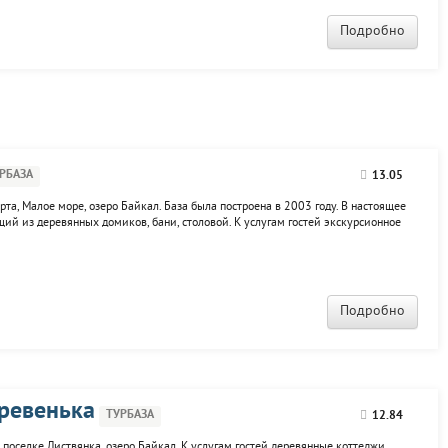
Подробно
РБАЗА
13.05
та, Малое море, озеро Байкал. База была построена в 2003 году. В настоящее
щий из деревянных домиков, бани, столовой. К услугам гостей экскурсионное
ях, прокат велосипедов.
Подробно
ревенька
ТУРБАЗА
12.84
оселке Листвянка, озеро Байкал. К услугам гостей деревянные коттеджи,