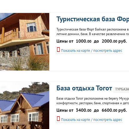
Туристическая база Фо
Туристическая база Форт Байкал расположена в 
летние домики, баня. В качестве развлечения 
достопримечательностям, прогулки на лошадях,
Цены от
1000.
до
2000.
руб.
00
00
трансфера.
Показать на карте / посмотреть адрес
База отдыха Тогот
ТУРБАЗА
База отдыха Тогот расположена на берегу Мухур
комфортности, ресторан, баня, спортивная и де
инвентаря.
Цены от
3400.
до
6600.
руб.
00
00
Показать на карте / посмотреть адрес