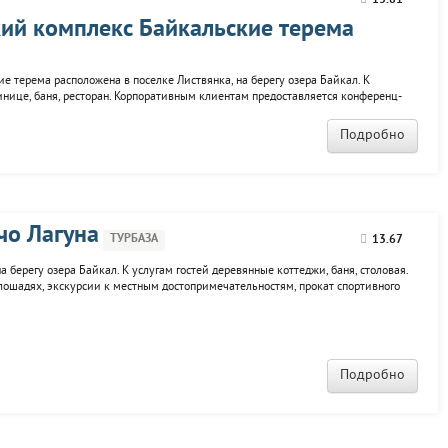
13.81
кий комплекс Байкальские терема
 терема расположена в поселке Листвянка, на берегу озера Байкал. К
инице, баня, ресторан. Корпоративным клиентам предоставляется конференц-
онное сопровождение, прогулки на катерах и яхтах, велопрогулки,
а собачьих...
Подробно
чо Лагуна
ТУРБАЗА
13.67
 берегу озера Байкал. К услугам гостей деревянные коттеджи, баня, столовая.
 лошадях, экскурсии к местным достопримечательностям, прокат спортивного
Подробно