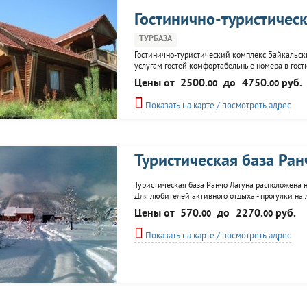
Гостинично-туристичес
ТУРБАЗА
Гостинично-туристический комплекс Байкальские
услугам гостей комфортабельные номера в гост
зал. Для любителей активного отдыха - экскурси
Цены от
2500.
до
4750.
руб.
00
00
организация рыбалки, в зимнее время катания н
Показать на карте / посмотреть адрес
Туристическая база Ран
Туристическая база Ранчо Лагуна расположена на
Для любителей активного отдыха - прогулки на
снаряжения.
Цены от
570.
до
2270.
руб.
00
00
Показать на карте / посмотреть адрес