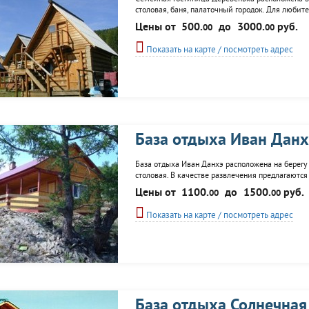
столовая, баня, палаточный городок. Для любит
инвентаря, поездки на катерах и лодках, органи
Цены от
500.
до
3000.
руб.
00
00
Показать на карте / посмотреть адрес
База отдыха Иван Данх
База отдыха Иван Данхэ расположена на берегу 
столовая. В качестве развлечения предлагаются
пешие походы.
Цены от
1100.
до
1500.
руб.
00
00
Показать на карте / посмотреть адрес
База отдыха Солнечная