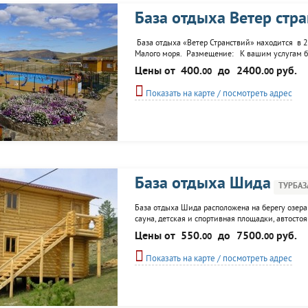
База отдыха Ветер стра
База отдыха «Ветер Странствий» находится в 2
Малого моря. Размещение: К вашим услугам бла
основных и 10 дополнительных мест. Есть все н
Цены от
400.
до
2400.
руб.
00
00
Показать на карте / посмотреть адрес
База отдыха Шида
ТУРБАЗ
База отдыха Шида расположена на берегу озера
сауна, детская и спортивная площадки, автостоя
сопровождение, прогулки на катере, пешие похо
Цены от
550.
до
7500.
руб.
00
00
Показать на карте / посмотреть адрес