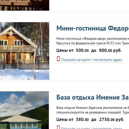
Мини-гостиница Федор
Мини-гостиница «Федоров двор» расположена н
Иркутска по федеральной трассе М-55 или Тран
совсем рядом с трассой и ж/д станцией Утулик,
Цены от
500.
до
800.
руб.
00
00
традициях: сосновый брус, резные украшения на
Показать на карте / посмотреть адрес
База отдыха Имение З
База отдыха Имение Заречное расположена на бе
специализируется на разведении лошадей. Тур
туров, рассчитанных как на профессионалов, та
Цены от
380.
до
2750.
руб.
00
00
сопровождении гида, отправиться к местным до