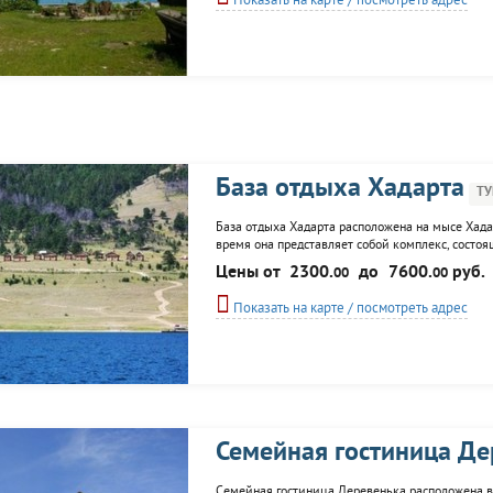
Показать на карте / посмотреть адрес
База отдыха Хадарта
ТУ
База отдыха Хадарта расположена на мысе Хадар
время она представляет собой комплекс, состоя
сопровождение, прогулки на катерах, автомобил
Цены от
2300.
до
7600.
руб.
00
00
Показать на карте / посмотреть адрес
Семейная гостиница Де
Семейная гостиница Деревенька расположена в п