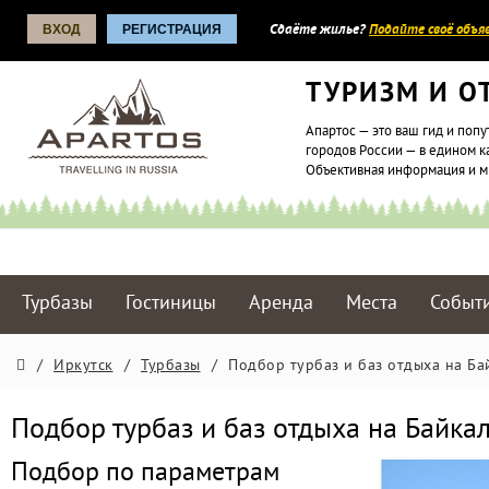
ВХОД
РЕГИСТРАЦИЯ
Сдаёте жилье?
Подайте своё объяв
ТУРИЗМ И О
Апартос — это ваш гид и попу
городов России — в едином к
Объективная информация и 
Турбазы
Гостиницы
Аренда
Места
Событ
/
Иркутск
/
Турбазы
/
Подбор турбаз и баз отдыха на Ба
Подбор турбаз и баз отдыха на Байка
Подбор по параметрам