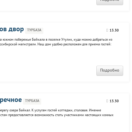
ов двор
ТУРБАЗА
13.30
а южном побережье Байкала в поселке Утулик, куда можно добраться из
ссибирской магистрали. Наш дом удобно расположен для приема гостей:
 но спрятан от глаз нетронутым лесом. Дом построен в лучших сибирских
...
Подробно
аречное
ТУРБАЗА
13.30
регу озера Байкал. К услугам гостей коттеджи, столовая. Имение
истам предоставляется возможность стать участниками настоящих конных
к и на начинающих наездников. Любители пеших походов могут, в
стопримечательностям.