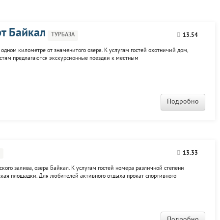
рт Байкал
ТУРБАЗА
13.54
одном километре от знаменитого озера. К услугам гостей охотничий дом,
гостям предлагаются экскурсионные поездки к местным
 посещение музея старины на территории базы. Возможна организация
Подробно
13.33
ского залива, озера Байкал. К услугам гостей номера различной степени
тская площадки. Для любителей активного отдыха прокат спортивного
Подробно