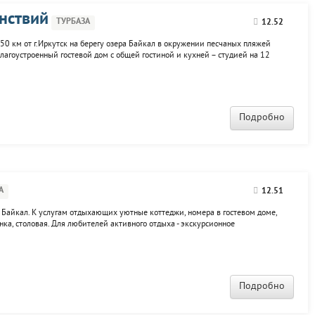
нствий
ТУРБАЗА
12.52
50 км от г.Иркутск на берегу озера Байкал в окружении песчаных пляжей
гоустроенный гостевой дом с общей гостиной и кухней – студией на 12
еобходимое для комфортного отдыха. В номере: двуспальная кровать...
Подробно
А
12.51
 Байкал. К услугам отдыхающих уютные коттеджи, номера в гостевом доме,
нка, столовая. Для любителей активного отдыха - экскурсионное
ды.
Подробно