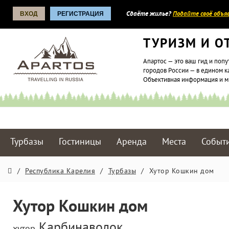
ВХОД
РЕГИСТРАЦИЯ
Сдаёте жилье?
Подайте своё объяв
ТУРИЗМ И О
Апартос — это ваш гид и попу
городов России — в едином к
Объективная информация и 
Турбазы
Гостиницы
Аренда
Места
Событ
/
Республика Карелия
/
Турбазы
/
Хутор Кошкин дом
Хутор Кошкин дом
Карбинаволок