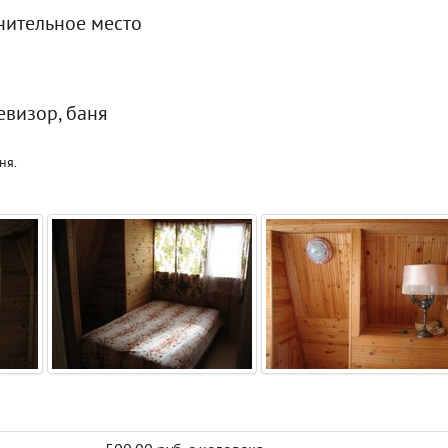
лнительное место
евизор, баня
ня.