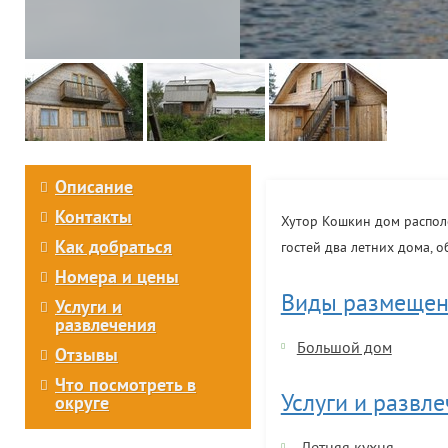
Описание
Контакты
Хутор Кошкин дом располо
Как добраться
гостей два летних дома, 
Номера и цены
Виды размещен
Услуги и
развлечения
Большой дом
Отзывы
Что посмотреть в
Услуги и развл
округе