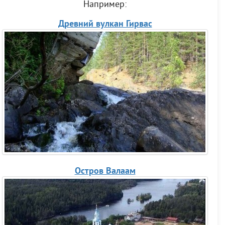
Например:
Древний вулкан Гирвас
Остров Валаам