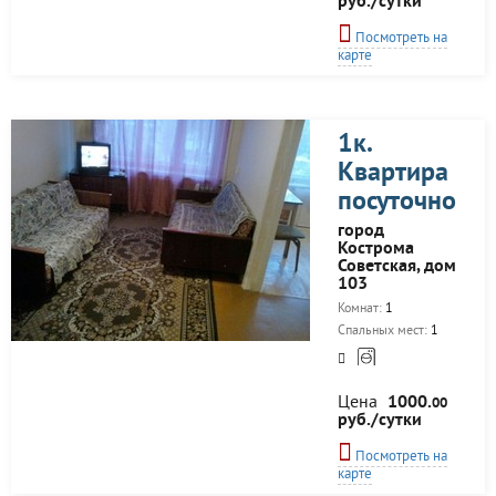
руб./сутки
Посмотреть на
карте
1к.
Квартира
посуточно
город
Кострома
Советская, дом
103
Комнат:
1
Спальных мест:
1
Цена
1000.
00
руб./сутки
Посмотреть на
карте