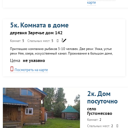
карте
5к. Комната в доме
деревня Заречье дом 142
Комнат:
5
Спальных мест:
5
Приглашаю компанию рыбаков 5-10 человек. Две реки: Унжа, устье
реки Нея, озера, искусственный канал. Проживание в большом доме,
удобства, горячая вода. Баня с профессиональным парильщиком,
Цена
не указано
удобный подъезд. Адрес: Костромская область Макарьевский район
д.Заречье.
Посмотреть на карте
2к. Дом
посуточно
село
Густомесово
Комнат:
2
Спальных мест:
2