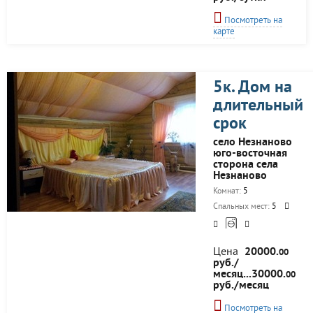
частном коттедже в
центре города.
Посмотреть на
Сдается посуточно,
карте
понедельно, иногда
помесячно. Здесь
же однокомнатная
квартира-студия. Не
дорого! По всем
5к. Дом на
вопросам просьба
длительный
звонить.
срок
село Незнаново
юго-восточная
сторона села
Незнаново
Комнат:
5
Спальных мест:
5
Цена
20000.
00
руб./
месяц...30000.
00
руб./месяц
Посмотреть на