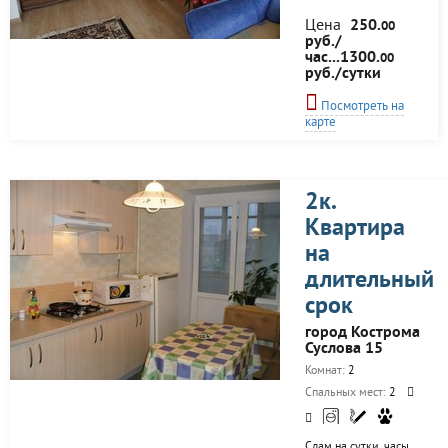
Цена
250.
00
руб./
час...1300.
00
руб./сутки
Посмотреть на
карте
2к.
Квартира
на
длительный
срок
город Кострома
Суслова 15
Комнат:
2
Спальных мест:
2
Сдам на сутки, часы,