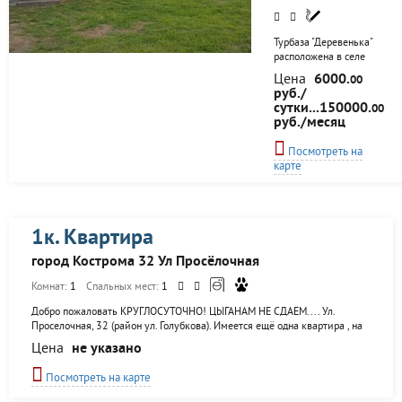
Турбаза "Деревенька"
расположена в селе
Густомесово
Цена
6000.
00
Красносельского
руб./
района, в
сутки...150000.
00
непосредственной
руб./месяц
близости к берегу реки
Волга. Турбаза
Посмотреть на
предлагает
карте
возможность
комфортно отдохнуть
на природе, в
атмосфере русской
деревни. Здесь можно
1к. Квартира
провести выходные в
кругу семьи, в
город Кострома 32 Ул Просёлочная
компании, отметить
Комнат:
1
Спальных мест:
1
новогодние праздники,
или провести
Добро пожаловать КРУГЛОСУТОЧНО! ЦЫГАНАМ НЕ СДАЕМ.... Ул.
корпоративное
Проселочная, 32 (район ул. Голубкова). Имеется ещё одна квартира , на
мероприятие. Коттеджи
случай размещения большого количества гостей! Посуточно, на день, на
сдаются в аренду
Цена
не указано
ночь, на часы сдается квартира. Расчетный час и выезд до 12-ти часов
целиком, благодаря
дня, заезд круглосуточно. Квартира сдаётся с залоговым депозитом 500
Посмотреть на карте
рублей (залоговая сумма), при выезде залоговая сумма возвращается. В
выходные и праздники цена договорная. В квартире 6 спальных мест (