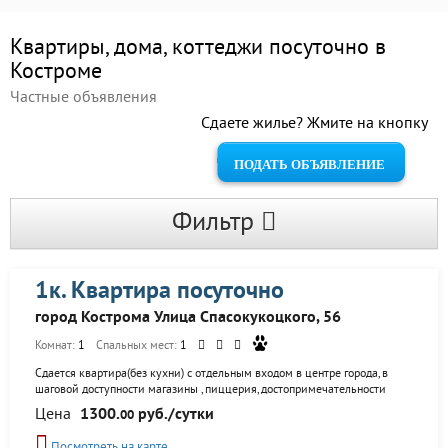
Квартиры, дома, коттеджи посуточно в
Костроме
Частные объявления
Сдаете жилье? Жмите на кнопку
ПОДАТЬ ОБЪЯВЛЕНИЕ
Фильтр
1к. Квартира посуточно
город Кострома Улица Спасокукоцкого, 56
Комнат:
1
Спальных мест:
1
Сдается квартира(без кухни) с отдельным входом в центре города,в
шаговой доступности магазины ,пиццерия,достопримечательности
нашего города.Бесплатная парковка под навесом для авто.В зоне
Цена
1300.
руб./сутки
00
видимости детская игровая площадка .Также в вашем пользовании
беседка с мангалом и всеми мангальными принадлежностями . В