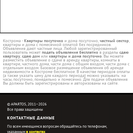
Кострома -
Квартиры посуточно
и дома посуточно,
частный сектор
,
квартиры и дома с помесячной оплатой без посредников.
Объявления дают частные лица. Любой зарегистрированный
пользователь может
подать объявление бесплатно
в разделы
сдаю
квартиру
,
сдаю дом
или
квартиры и дома посуточно
. Вы можете
разместить объявление о сдаче в аренду квартиры, комнаты в
квартире, частного дома, части дома с общим входом, части дома с
отдельным входом. Базовое размещение объявления об аренде
недвижимости в Костроме бесплатное. В качестве периодов оплаты
(а также указать цену для каждого периода) можно указывать: на
часы, посуточно, понедельно и помесячно. Для подачи объявления
Вы должны быть зарегистрированы и авторизованы на сайте.
© APARTOS, 2011−2026
Все права защищены
КОНТАКТНЫЕ ДАННЫЕ
По всем имеющимся вопросам обращайтесь по телефонам,
указанным
в контактах