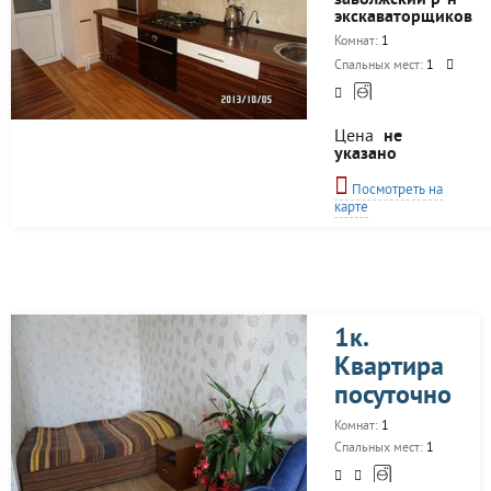
заволжский р-н
остановка
экскаваторщиков
общественного
транспорта, и ЦЕНТР
Комнат:
1
города. Круглосуточно
Спальных мест:
1
ОКОНЧАТЕЛЬНАЯ ЦЕНА
ЗАВИСИТ ОТ
ПРАЗДНИКОВ...
Цена
не
указано
Посмотреть на
карте
1к.
Квартира
посуточно
Комнат:
1
Спальных мест:
1