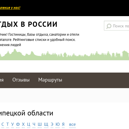
ление у нас!
ТДЫХ В РОССИИ
тчик! Гостиницы, базы отдыха, санатории и отели
аталоге. Рейтинговые списки и удобный поиск.
мнения людей
ия
Отзывы
Маршруты
ипецкой области
С
Т
У
Ф
Х
Ц
Ч
Ш
Щ
Э
Ю
Я
все