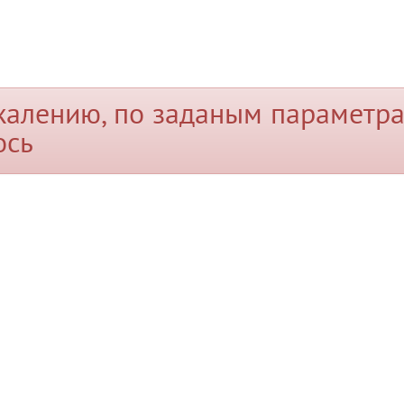
жалению, по заданым параметра
ось