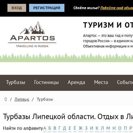
ВХОД
РЕГИСТРАЦИЯ
Сдаёте жилье?
Подайте своё объяв
ТУРИЗМ И О
Апартос — это ваш гид и попу
городов России — в едином к
Объективная информация и 
Турбазы
Гостиницы
Аренда
Места
Событ
/
Липецк
/
Турбазы
Турбазы Липецкой области. Отдых в Л
Найти по алфавиту
А
Б
В
Г
Д
Е
Ё
Ж
З
И
К
Л
М
Н
О
П
Р