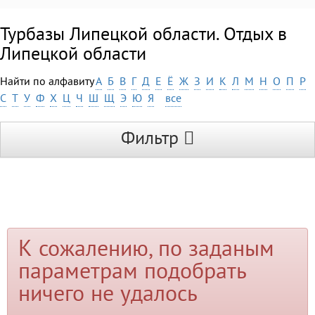
Турбазы Липецкой области. Отдых в
Липецкой области
Найти по алфавиту
А
Б
В
Г
Д
Е
Ё
Ж
З
И
К
Л
М
Н
О
П
Р
С
Т
У
Ф
Х
Ц
Ч
Ш
Щ
Э
Ю
Я
все
Фильтр
К сожалению, по заданым
параметрам подобрать
ничего не удалось