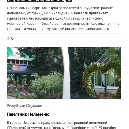
Национальный парк Паанаярви
Национальный парк Паанаярви расположен в Лоухоском районе
неподалеку от границы с Финляндией. Паанаярви привлекает
туристов тем, что находится в одной из самых живописных
местностей Карелии. Хозяйственная деятельность человека почти не
тронула эти места, поэтому каждый посетитель национального...
0
Республика Удмуртия
Памятник Пельменю
В городе Ижевск, по праву считающимся родиной пельменей
("Пельмень" от удмуртского "пельнянь" - "хлебное ушко") 29 октября