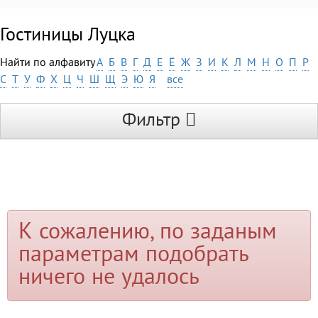
Гостиницы Луцка
Найти по алфавиту
А
Б
В
Г
Д
Е
Ё
Ж
З
И
К
Л
М
Н
О
П
Р
С
Т
У
Ф
Х
Ц
Ч
Ш
Щ
Э
Ю
Я
все
Фильтр
К сожалению, по заданым
параметрам подобрать
ничего не удалось