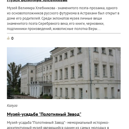
Музей Велимира Хлебникова
Музей Велимира Хлебникова - знаменитого поэта-прозаика, одного
из основоположников русского футуризма в Астрахани был открыт в
доме его родителей. Среди экпонатов музея личные вещи
знаменитого поэта Серебряного века, его книги, черновики,
подлинники произведений, живописные полотна Веры...
0
Калуга
Музей-усадьба "Полотняный Завод"
Музей-усадьба "Полотняный Завод" - мемориальный историко-
архитектурный музей являющийся одним из самых молодых в