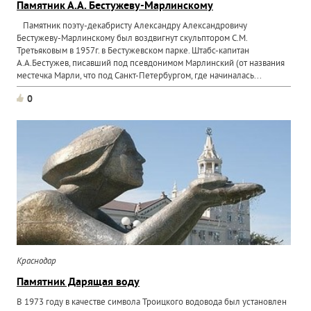
Памятник А.А. Бестужеву-Марлинскому
Памятник поэту-декабристу Александру Александровичу
Бестужеву-Марлинскому был воздвигнут скульптором С.М.
Третьяковым в 1957г. в Бестужевском парке. Штабс-капитан
А.А.Бестужев, писавший под псевдонимом Марлинский (от названия
местечка Марли, что под Санкт-Петербургом, где начиналась...
0
Краснодар
Памятник Дарящая воду
В 1973 году в качестве символа Троицкого водовода был установлен