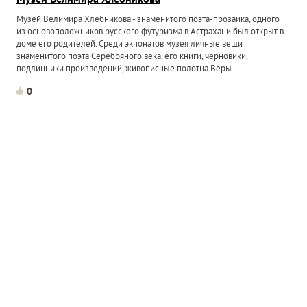
Музей Велимира Хлебникова
Музей Велимира Хлебникова - знаменитого поэта-прозаика, одного
из основоположников русского футуризма в Астрахани был открыт в
доме его родителей. Среди экпонатов музея личные вещи
знаменитого поэта Серебряного века, его книги, черновики,
подлинники произведений, живописные полотна Веры...
0