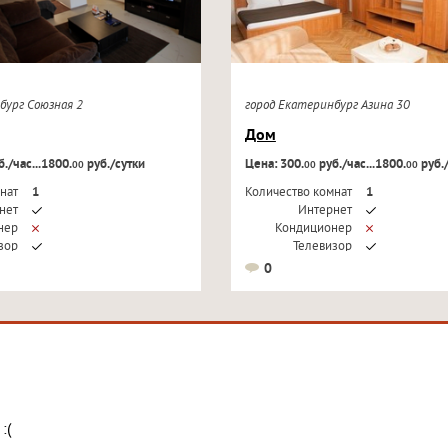
нбург Союзная 2
город Екатеринбург Азина 30
Дом
./час...1800.
руб./сутки
Цена: 300.
руб./час...1800.
руб.
00
00
00
нат
1
Количество комнат
1
нет
Интернет
нер
Кондиционер
зор
Телевизор
0
:(