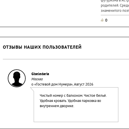
футуризма в Астр
родителей. Сред
знаменитого поэт
черновики, подл
0
полотна Веры...
ОТЗЫВЫ НАШИХ ПОЛЬЗОВАТЕЛЕЙ
Giseledaria
Москва
о «
Гостевой дом Нумера
», Август 2026
Чистый номер с балконом. Чистое бельё.
Удобная кровать. Удобная парковка во
внутреннем дворике.