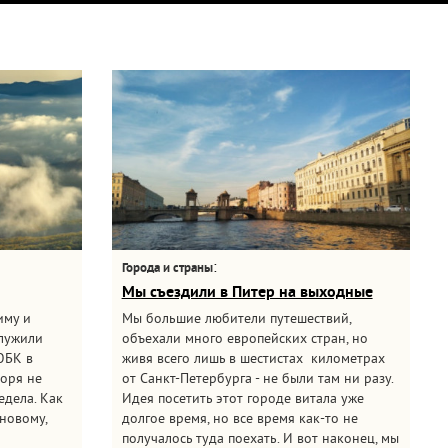
:
Города и страны
Мы съездили в Питер на выходные
иму и
Мы большие любители путешествий,
служили
объехали много европейских стран, но
ЮБК в
живя всего лишь в шестистах километрах
моря не
от Санкт-Петербурга - не были там ни разу.
едела. Как
Идея посетить этот городе витала уже
новому,
долгое время, но все время как-то не
получалось туда поехать. И вот наконец, мы