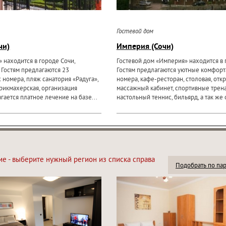
Гостевой дом
чи)
Империя (Сочи)
 находится в городе Сочи,
Гостевой дом «Империя» находится в 
 Гостям предлагаются 23
Гостям предлагаются уютные комфор
номера, пляж санатория «Радуга»,
номера, кафе-ресторан, столовая, отк
арикмахерская, организация
массажный кабинет, спортивные трен
гается платное лечение на базе...
настольный теннис, бильярд, а так же 
ие - выберите нужный регион из списка справа
Подобрать по па