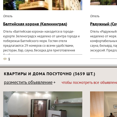
Отель
Отель
Балтийская корона (Калининград)
Радужный (Со
Отель «Балтийская корона» находится в городе-
Отель «Радужный»
курорте Зеленоградск недалеко от центра города и
недалеко от моря.
побережья Балтийского моря. Гостям отеля
комфортабельных 
предлагаются 29 номеров со всеми удобствами,
сауна, бильярд, п
ресторан, бар, сауна, беседка для приготовления
экскурсий. Предла
барбекю с
1
КВАРТИРЫ И ДОМА ПОСУТОЧНО (3659 ШТ.)
разместить объявление
чтобы посмотреть все объявлен