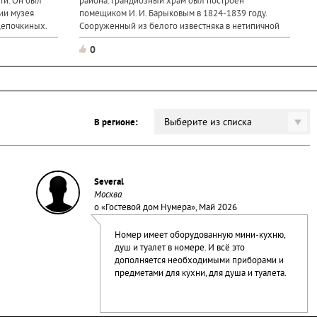
ти. Он был
района. Грандиозный храм был построен
ии музея
помещиком И. И. Барыковым в 1824-1839 году.
Щепочкиных.
Сооруженный из белого известняка в нетипичной
тняная и
для того времени манере позднего классицизма
0
храм поражает с первого взгляда. Ротонда
Рождественской церкви очень...
Выберите из списка
В регионе:
Several
Москва
о «
Гостевой дом Нумера
», Май 2026
Номер имеет оборудованную мини-кухню,
душ и туалет в номере. И всё это
дополняется необходимыми приборами и
предметами для кухни, для душа и туалета.