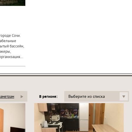
городе Сочи.
табельные
рытый бассейн,
ажеры,
организация...
Выберите из списка
раметрам
В регионе: