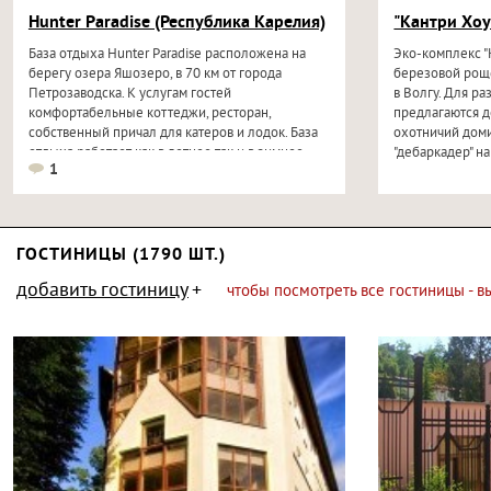
Hunter Paradise (Республика Карелия)
"Кантри Хоу
База отдыха Hunter Paradise расположена на
Эко-комплекс "
берегу озера Яшозеро, в 70 км от города
березовой роще
Петрозаводска. К услугам гостей
в Волгу. Для 
комфортабельные коттеджи, ресторан,
предлагаются д
собственный причал для катеров и лодок. База
охотничий доми
отдыха работает как в летнее так и в зимнее
"дебаркадер" на
1
время...
номерами...
ГОСТИНИЦЫ (1790 ШТ.)
добавить гостиницу
чтобы посмотреть все гостиницы - 