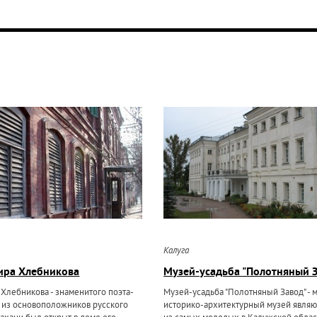
Калуга
ира Хлебникова
Музей-усадьба "Полотняный 
Хлебникова - знаменитого поэта-
Музей-усадьба "Полотняный Завод" -
о из основоположников русского
историко-архитектурный музей явля