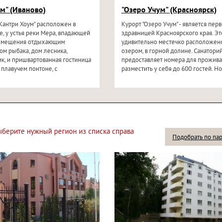
м" (Иваново)
"Озеро Учум" (Красноярск)
Кантри Хоум" расположен в
Курорт "Озеро Учум" - является пер
, у устья реки Мера, впадающей
здравницей Красноярского края. Эт
размещения отдыхающим
удивительно местечко расположен
ом рыбака, дом лесника,
озером, в горной долине. Санатори
к, и пришвартованная гостиница
предоставляет номера для прожива
 плавучем понтоне, с
разместить у себя до 600 гостей. Но
выберите нужный регион из списка справа
Подобрать по па