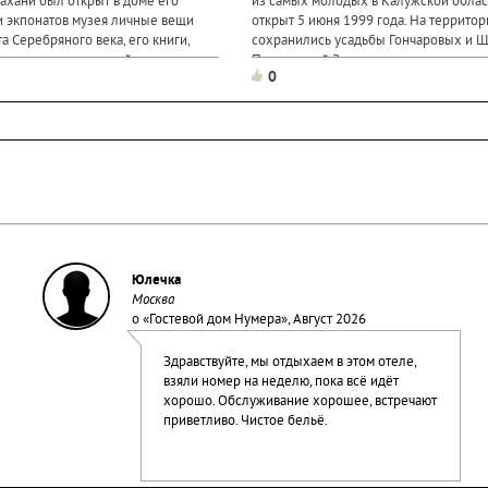
ахани был открыт в доме его
из самых молодых в Калужской облас
и экпонатов музея личные вещи
открыт 5 июня 1999 года. На территор
а Серебряного века, его книги,
сохранились усадьбы Гончаровых и 
инники произведений, живописные
Полотняный Завод - это парусно-поло
0
бумажная мануфактуры...
Юлечка
Москва
о «
Гостевой дом Нумера
», Август 2026
Здравствуйте, мы отдыхаем в этом отеле,
взяли номер на неделю, пока всё идёт
хорошо. Обслуживание хорошее, встречают
приветливо. Чистое бельё.