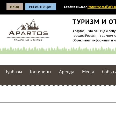
ВХОД
РЕГИСТРАЦИЯ
Сдаёте жилье?
Подайте своё объяв
ТУРИЗМ И О
Апартос — это ваш гид и попу
городов России — в едином к
Объективная информация и 
Турбазы
Гостиницы
Аренда
Места
Событ