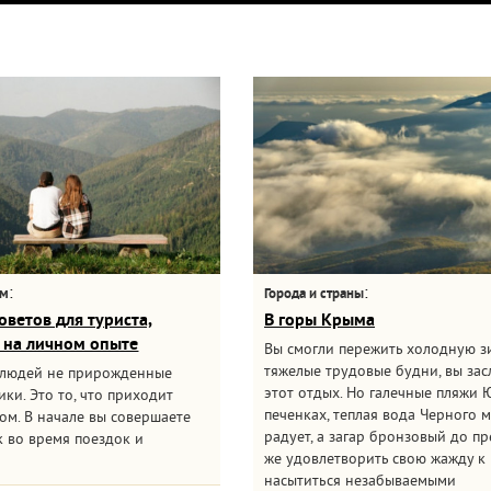
:
:
ам
Города и страны
оветов для туриста,
В горы Крыма
 на личном опыте
Вы смогли пережить холодную з
тяжелые трудовые будни, вы за
 людей не прирожденные
этот отдых. Но галечные пляжи 
ки. Это то, что приходит
печенках, теплая вода Черного 
ом. В начале вы совершаете
радует, а загар бронзовый до пр
 во время поездок и
же удовлетворить свою жажду к 
насытиться незабываемыми