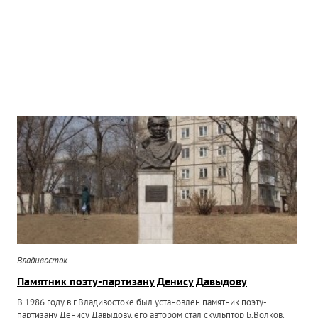
Владивосток
Памятник поэту-партизану Денису Давыдову
В 1986 году в г.Владивостоке был установлен памятник поэту-
партизану Денису Давыдову, его автором стал скульптор Б.Волков.