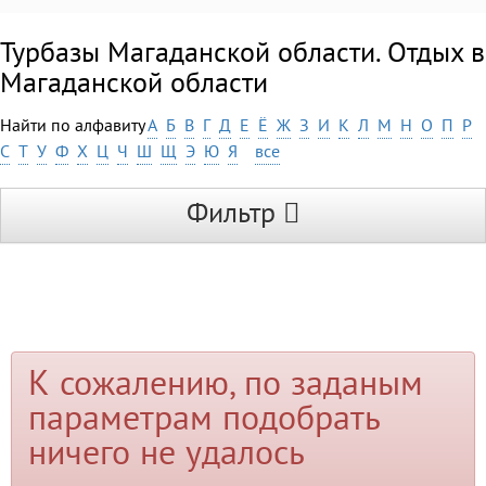
Турбазы Магаданской области. Отдых в
Магаданской области
Найти по алфавиту
А
Б
В
Г
Д
Е
Ё
Ж
З
И
К
Л
М
Н
О
П
Р
С
Т
У
Ф
Х
Ц
Ч
Ш
Щ
Э
Ю
Я
все
Фильтр
К сожалению, по заданым
параметрам подобрать
ничего не удалось