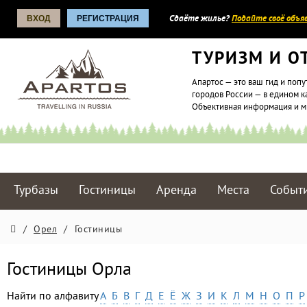
ВХОД
РЕГИСТРАЦИЯ
Сдаёте жилье?
Подайте своё объяв
ТУРИЗМ И О
Апартос — это ваш гид и попу
городов России — в едином к
Объективная информация и 
Турбазы
Гостиницы
Аренда
Места
Событ
/
Орел
/
Гостиницы
Гостиницы Орла
Найти по алфавиту
А
Б
В
Г
Д
Е
Ё
Ж
З
И
К
Л
М
Н
О
П
Р