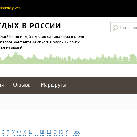
ление у нас!
ТДЫХ В РОССИИ
тчик! Гостиницы, базы отдыха, санатории и отели
аталоге. Рейтинговые списки и удобный поиск.
мнения людей
ия
Отзывы
Маршруты
С
Т
У
Ф
Х
Ц
Ч
Ш
Щ
Э
Ю
Я
все