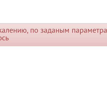
жалению, по заданым параметра
ось