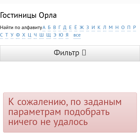
Гостиницы Орла
Найти по алфавиту
А
Б
В
Г
Д
Е
Ё
Ж
З
И
К
Л
М
Н
О
П
Р
С
Т
У
Ф
Х
Ц
Ч
Ш
Щ
Э
Ю
Я
все
Фильтр
К сожалению, по заданым
параметрам подобрать
ничего не удалось