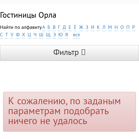
Гостиницы Орла
Найти по алфавиту
А
Б
В
Г
Д
Е
Ё
Ж
З
И
К
Л
М
Н
О
П
Р
С
Т
У
Ф
Х
Ц
Ч
Ш
Щ
Э
Ю
Я
все
Фильтр
К сожалению, по заданым
параметрам подобрать
ничего не удалось