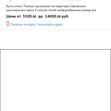
Бутик-отель "Полесье" расположен на территории Орловского
национального парка. К услугам гостей комфортабельные номера для
отдыха, кафе, банкетный зал.Для любителей активного отдыха - прокат
Цены от
5500.
до
14000.
руб.
00
00
спортивного инвентаря, организация экскурсий и рыбалки. Возможен
трансфер.
Показать на карте / посмотреть адрес