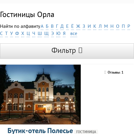
Гостиницы Орла
Найти по алфавиту
А
Б
В
Г
Д
Е
Ё
Ж
З
И
К
Л
М
Н
О
П
Р
С
Т
У
Ф
Х
Ц
Ч
Ш
Щ
Э
Ю
Я
все
Фильтр
Отзывы: 1
Бутик-отель Полесье
ГОСТИНИЦА