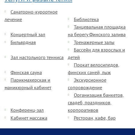
Санаторно-курортное
лечение
Библиотека
Танцевальная площадка
Концертный зал
на берегу Финского залива
Бильярдная
Тренажерные залы
Бассейн для взрослых и
Зал настольного тенниса
детей
Прокат велосипедов,
Финская сауна
финских саней, лыж
Парикмахерская и
Экскурсионное
маникюрный кабинет
сопровождение
Организация банкетов,
свадеб, праздников,
Конференц-зал
корпоративов
Кабинет массажа
Ресторан, кафе, бар