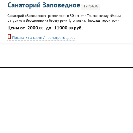
Санаторий Заповедное
ТУРБАЗА
Санаторий «Заповедное» расположен в 30 км. от г. Томска между сёлами
Батурино и Вершинино на берегу реки Тугояковка. Площадь территории
санатория 19 Га. Вблизи санатория находится природный памятник
Цены от
2000.
до
11000.
руб.
00
00
естественного происхождения Звездный ключ и Тугояковский
травертиновый каскад. Территория, на которой расположен санаторий,
Показать на карте / посмотреть адрес
характеризуется уникальным...