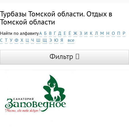
Турбазы Томской области. Отдых в
Томской области
Найти по алфавиту
А
Б
В
Г
Д
Е
Ё
Ж
З
И
К
Л
М
Н
О
П
Р
С
Т
У
Ф
Х
Ц
Ч
Ш
Щ
Э
Ю
Я
все
Фильтр